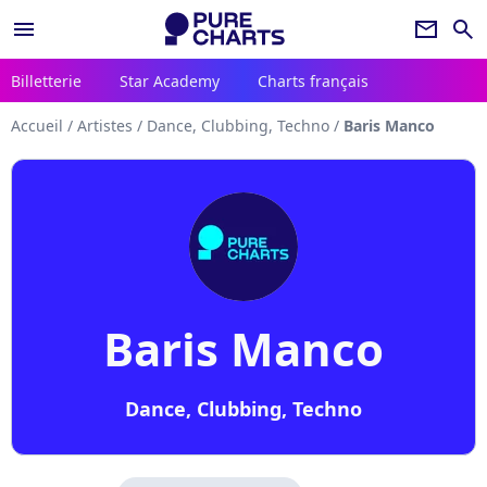
menu
newsletter
search
Billetterie
Star Academy
Charts français
Accueil
/
Artistes
/
Dance, Clubbing, Techno
/
Baris Manco
Baris Manco
Dance, Clubbing, Techno