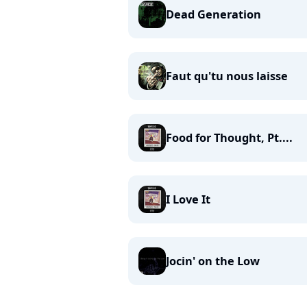
Dead Generation
Faut qu'tu nous laisse
Food for Thought, Pt....
I Love It
Jocin' on the Low