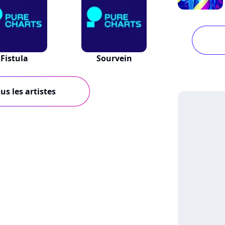
Fistula
Sourvein
us les artistes