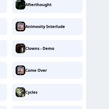
Afterthought
Animosity Interlude
Clowns - Demo
Come Over
Cycles