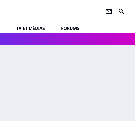
newsletter
search
TV ET MÉDIAS
FORUMS