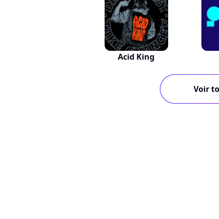
Acid King
Voir to