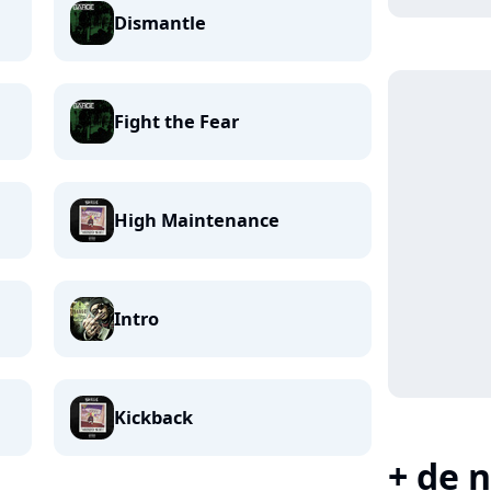
Dismantle
Fight the Fear
High Maintenance
Intro
Kickback
+ de n