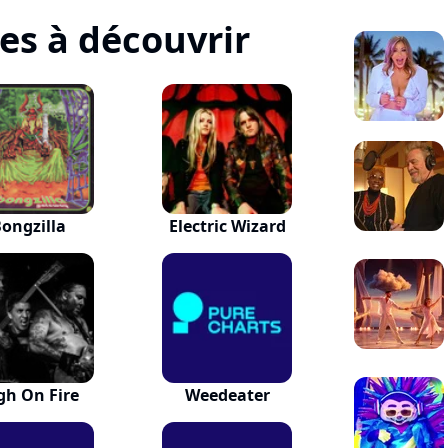
tes à découvrir
ongzilla
Electric Wizard
gh On Fire
Weedeater