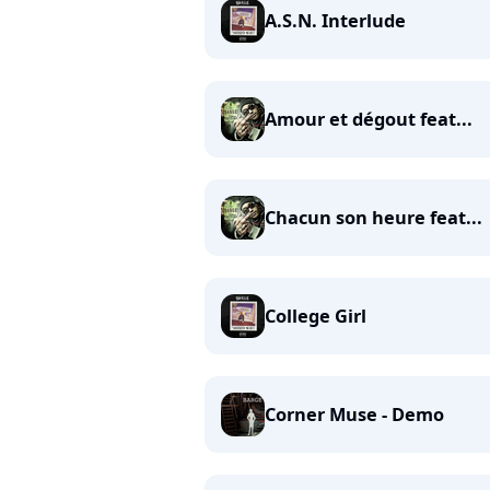
A.S.N. Interlude
Amour et dégout feat...
Chacun son heure feat...
College Girl
Corner Muse - Demo