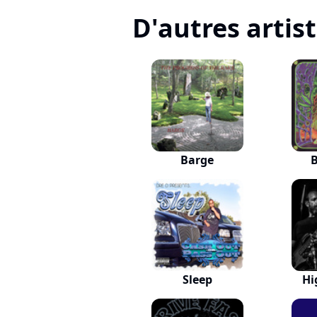
D'autres artis
Barge
B
Sleep
Hi