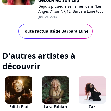
découvrez son clip
Depuis plusieurs semaines, dans "Les
Anges 7" sur NRJ12, Barbara Lune touche
son rêve du bout des doigts. La
June 26, 2015
chanteuse, après un casting réussi à
Rio...
Toute l'actualité de Barbara Lune
D'autres artistes à
découvrir
Edith Piaf
Lara Fabian
Zaz