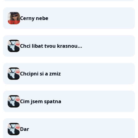
Cerny nebe
Chci libat tvou krasnou...
Chcipni si a zmiz
Cim jsem spatna
Dar