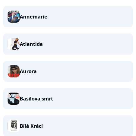
Annemarie
Atlantida
Aurora
Basilova smrt
Bílá Krácí