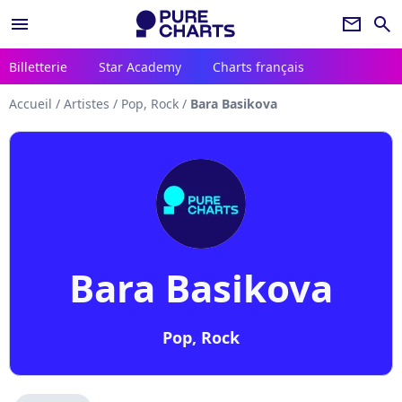
menu
newsletter
search
Billetterie
Star Academy
Charts français
Accueil
/
Artistes
/
Pop, Rock
/
Bara Basikova
Bara Basikova
Pop, Rock