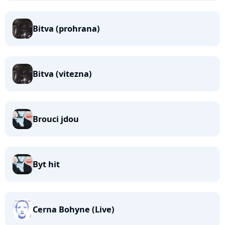
Bitva (prohrana)
Bitva (vitezna)
Brouci jdou
Byt hit
Cerna Bohyne (Live)