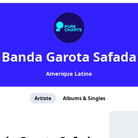
Banda Garota Safada
Amerique Latine
Artiste
Albums & Singles