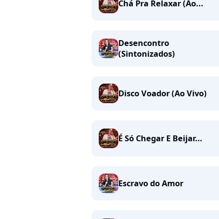
Chá Pra Relaxar (Ao...
Desencontro
(Sintonizados)
Disco Voador (Ao Vivo)
É Só Chegar E Beijar...
Escravo do Amor