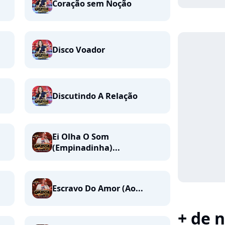
Coração sem Noção
Disco Voador
Discutindo A Relação
Ei Olha O Som
(Empinadinha)...
Escravo Do Amor (Ao...
+ de n