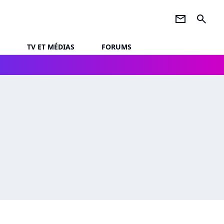
newsletter
search
TV ET MÉDIAS
FORUMS