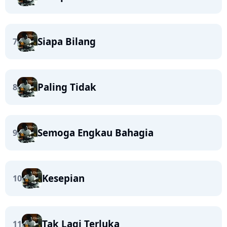
Siapa Bilang
7
Paling Tidak
8
Semoga Engkau Bahagia
9
Kesepian
10
Tak Lagi Terluka
11