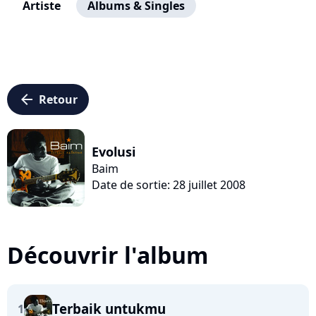
Artiste
Albums & Singles
arrow_left
Retour
Evolusi
Baim
Date de sortie: 28 juillet 2008
Découvrir l'album
Terbaik untukmu
1