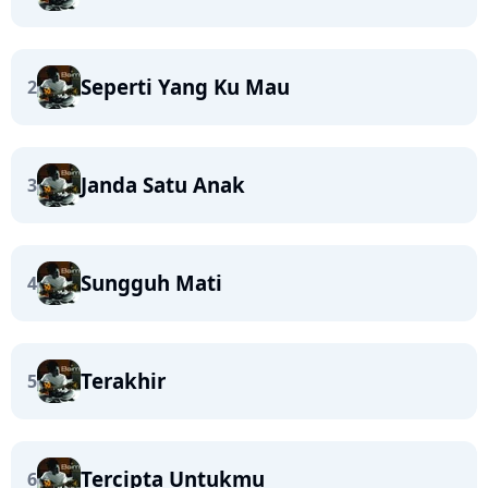
Seperti Yang Ku Mau
2
Janda Satu Anak
3
Sungguh Mati
4
Terakhir
5
Tercipta Untukmu
6