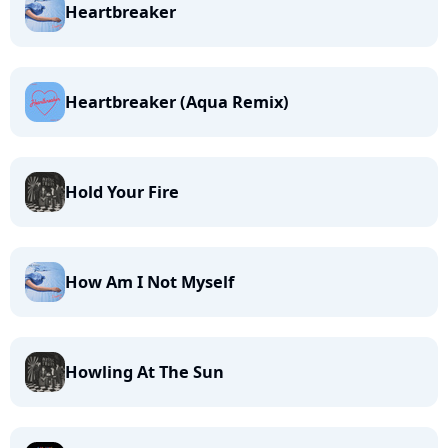
Heartbreaker
Heartbreaker (Aqua Remix)
Hold Your Fire
How Am I Not Myself
Howling At The Sun