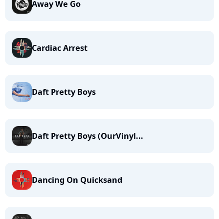
Away We Go
Cardiac Arrest
Daft Pretty Boys
Daft Pretty Boys (OurVinyl...
Dancing On Quicksand