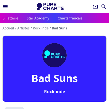
menu
newsletter
search
Billetterie
Star Academy
Charts français
Accueil
/
Artistes
/
Rock inde
/
Bad Suns
Bad Suns
Rock inde