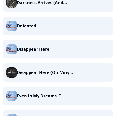
Darkness Arrives (And...
Defeated
Disappear Here
Disappear Here (OurVinyl...
Even in My Dreams, I...