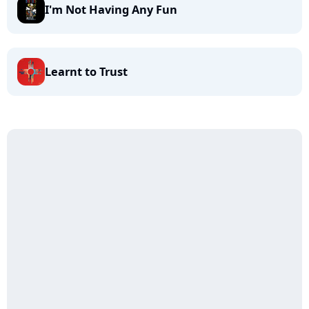
I'm Not Having Any Fun
Learnt to Trust