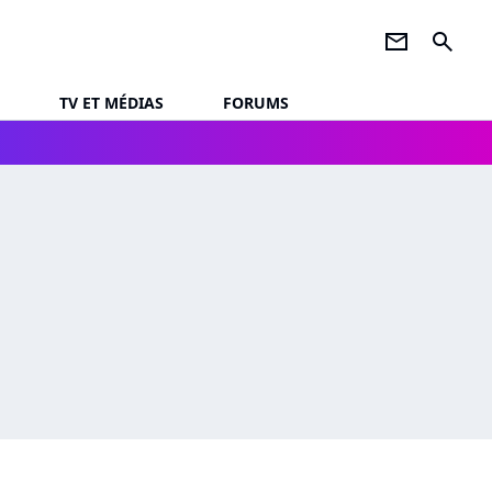
newsletter
search
TV ET MÉDIAS
FORUMS