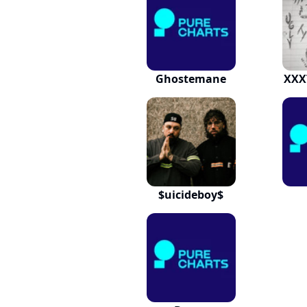
Ghostemane
XXX
$uicideboy$