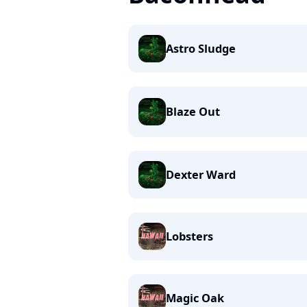
Astro Sludge
Blaze Out
Dexter Ward
Lobsters
Magic Oak