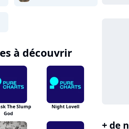
tes à découvrir
ask The Slump
Night Lovell
God
+ de n