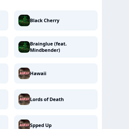
Black Cherry
Brainglue (feat.
Mindbender)
Hawaii
Lords of Death
Spped Up