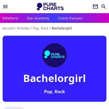
menu
newsletter
search
Billetterie
Star Academy
Charts français
Accueil
/
Artistes
/
Pop, Rock
/
Bachelorgirl
Bachelorgirl
Pop, Rock