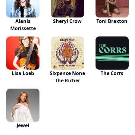
Alanis
Sheryl Crow
Toni Braxton
Morissette
Lisa Loeb
Sixpence None
The Corrs
The Richer
Jewel