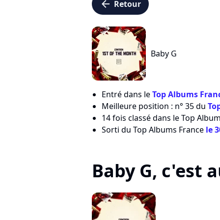
arrow_left
Retour
Baby G
Entré dans le
Top Albums Franc
Meilleure position : n° 35 du
To
14 fois classé dans le Top Albu
Sorti du Top Albums France
le 
Baby G, c'est au