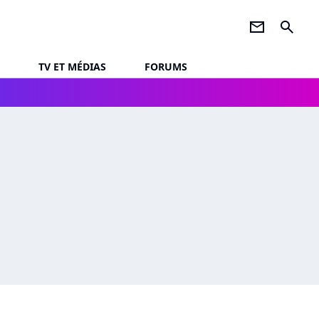
newsletter
search
TV ET MÉDIAS
FORUMS