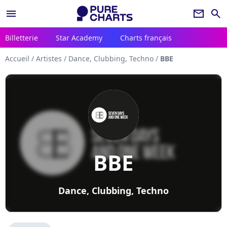
menu
newsletter
search
Billetterie
Star Academy
Charts français
Accueil
/
Artistes
/
Dance, Clubbing, Techno
/
BBE
BBE
Dance, Clubbing, Techno