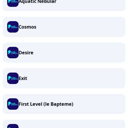
Aquatic Nebular
Cosmos
Desire
Exit
First Level (le Bapteme)