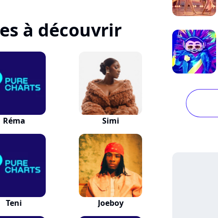
tes à découvrir
Réma
Simi
Teni
Joeboy