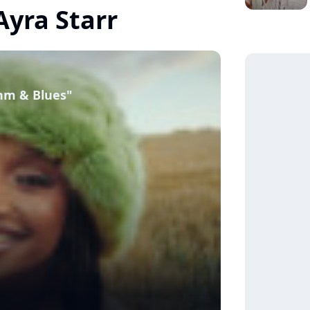
Ayra Starr
thm & Blues"