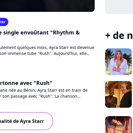
ter
 le single envoûtant "Rhythm &
+ de n
eulement quelques mois, Ayra Starr est devenue
 son immense tube "Rush". Aujourd'hui, elle
 nouveau single...
artonne avec "Rush"
ane née au Bénin, Ayra Starr est en train de
r son passage avec "Rush". La chanson
r TikTok cartonne...
ualité de Ayra Starr