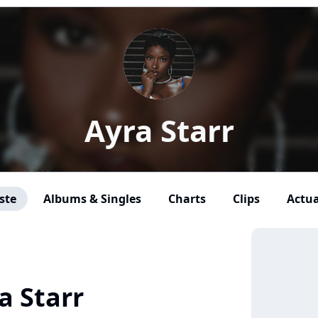
Ayra Starr
ste
Albums & Singles
Charts
Clips
Actua
a Starr