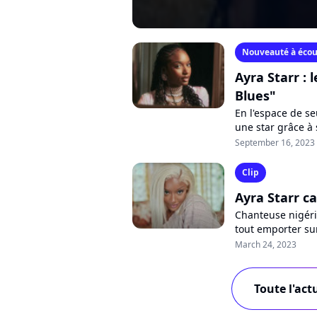
Nouveauté à écou
Ayra Starr :
Blues"
En l'espace de s
une star grâce à
enchaîne avec un
September 16, 2023
Clip
Ayra Starr c
Chanteuse nigéri
tout emporter su
devenue virale su
March 24, 2023
Toute l'act