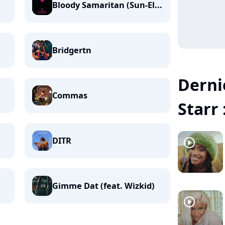
Bloody Samaritan (Sun-El...
Bridgertn
Derni
Commas
Starr 
DITR
player2
Gimme Dat (feat. Wizkid)
player2