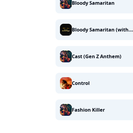
Bloody Samaritan
Bloody Samaritan (with...
Cast (Gen Z Anthem)
Control
Fashion Killer