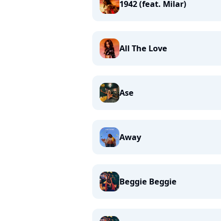
1942 (feat. Milar)
All The Love
Ase
Away
Beggie Beggie