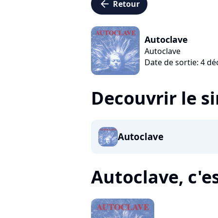
arrow_left
Retour
Autoclave
Autoclave
Date de sortie: 4 d
Decouvrir le s
Autoclave
Autoclave, c'es