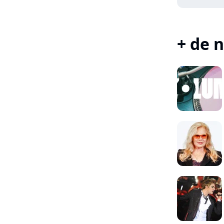
+ de n