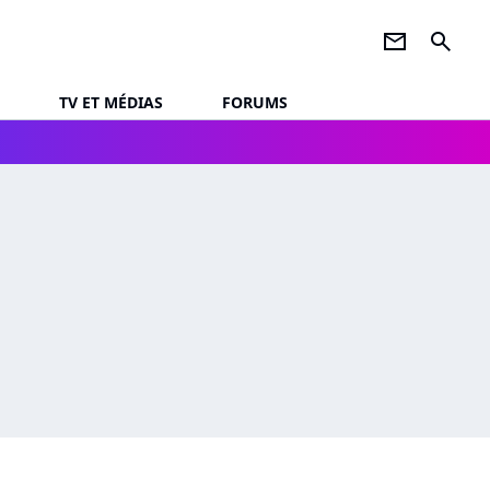
newsletter
search
TV ET MÉDIAS
FORUMS