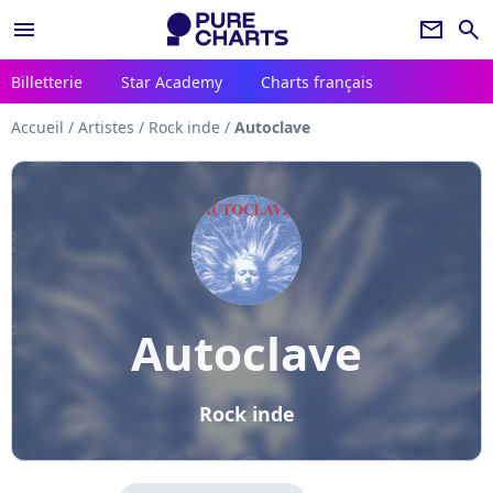
menu
newsletter
search
Billetterie
Star Academy
Charts français
Accueil
/
Artistes
/
Rock inde
/
Autoclave
Autoclave
Rock inde