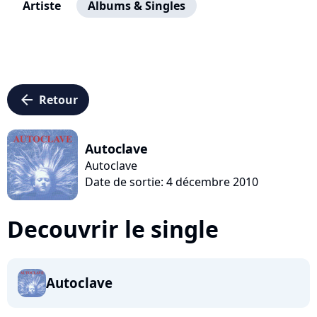
Artiste
Albums & Singles
arrow_left
Retour
Autoclave
Autoclave
Date de sortie: 4 décembre 2010
Decouvrir le single
Autoclave