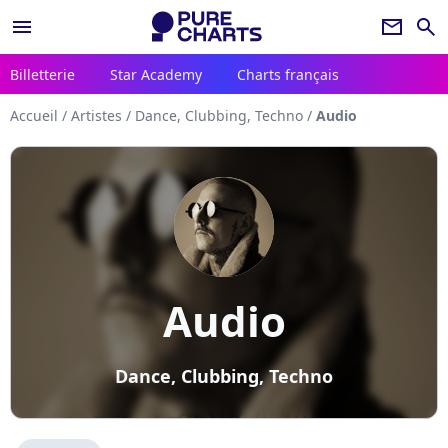
menu
newsletter
search
Billetterie
Star Academy
Charts français
Accueil
/
Artistes
/
Dance, Clubbing, Techno
/
Audio
Audio
Dance, Clubbing, Techno