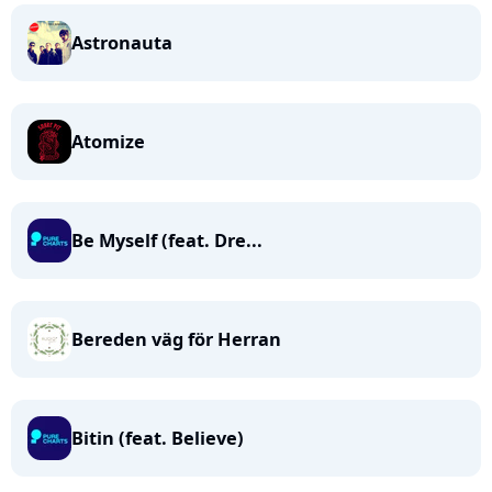
Astronauta
Atomize
Be Myself (feat. Dre...
Bereden väg för Herran
Bitin (feat. Believe)