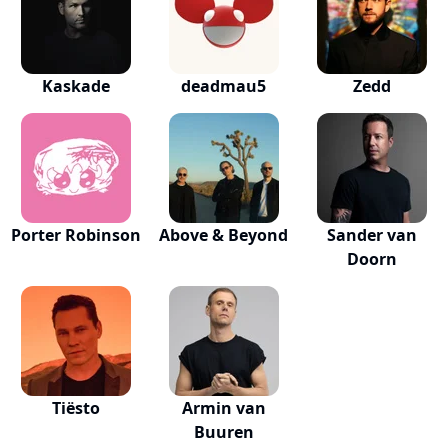
Kaskade
deadmau5
Zedd
Porter Robinson
Above & Beyond
Sander van
Doorn
Tiësto
Armin van
Buuren