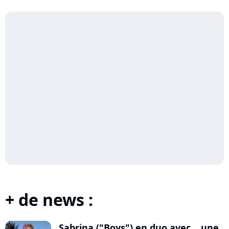
+ de news :
Sabrina ("Boys") en duo avec... une