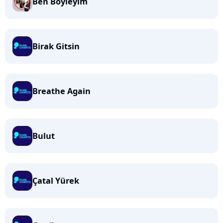
Ben Böyleyim
Birak Gitsin
Breathe Again
Bulut
Çatal Yürek