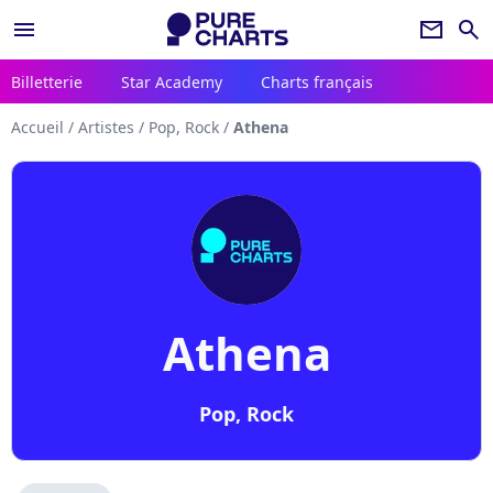
menu
newsletter
search
Billetterie
Star Academy
Charts français
Accueil
/
Artistes
/
Pop, Rock
/
Athena
Athena
Pop, Rock