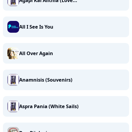
Agapi Kai Alithia (Love...
All I See Is You
All Over Again
Anamnisis (Souvenirs)
Aspra Pania (White Sails)