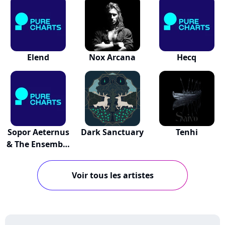
Elend
Nox Arcana
Hecq
Sopor Aeternus
Dark Sanctuary
Tenhi
& The Ensemble
Of Shadows
Voir tous les artistes