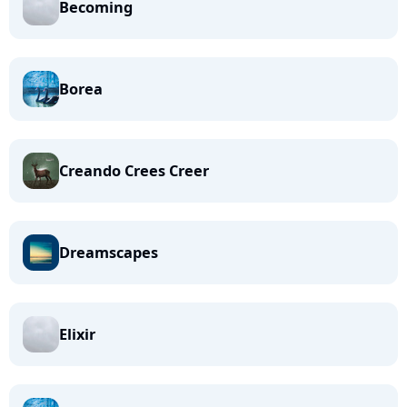
Becoming
Borea
Creando Crees Creer
Dreamscapes
Elixir