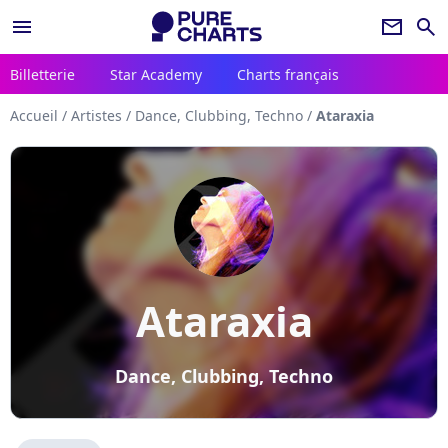
menu
newsletter
search
Billetterie
Star Academy
Charts français
Accueil
/
Artistes
/
Dance, Clubbing, Techno
/
Ataraxia
Ataraxia
Dance, Clubbing, Techno