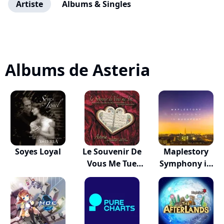
Artiste
Albums & Singles
Albums de Asteria
Soyes Loyal
Le Souvenir De
Maplestory
Vous Me Tue
Symphony in
(M...
Budape...