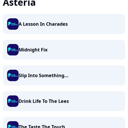
Asteria
A Lesson In Charades
Midnight Fix
Slip Into Something...
Drink Life To The Lees
The Taste The Touch