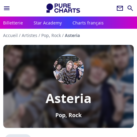
menu
newsletter
search
Billetterie
Star Academy
Charts français
Accueil
/
Artistes
/
Pop, Rock
/
Asteria
Asteria
Pop, Rock