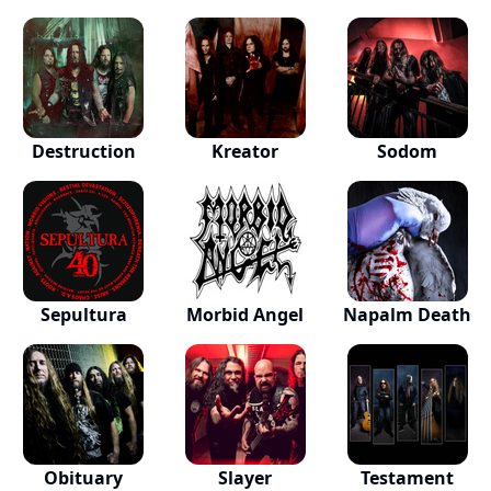
Destruction
Kreator
Sodom
Sepultura
Morbid Angel
Napalm Death
Obituary
Slayer
Testament