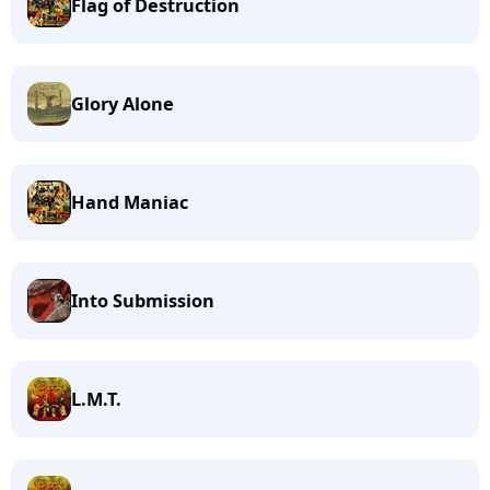
Flag of Destruction
Glory Alone
Hand Maniac
Into Submission
L.M.T.