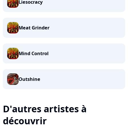
Liesocracy
Meat Grinder
Mind Control
Outshine
D'autres artistes à
découvrir