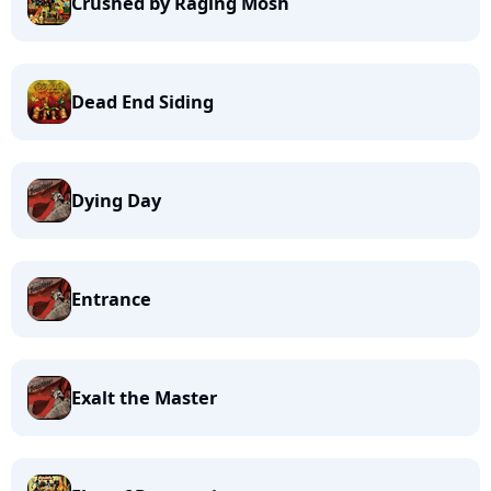
Crushed by Raging Mosh
Dead End Siding
Dying Day
Entrance
Exalt the Master