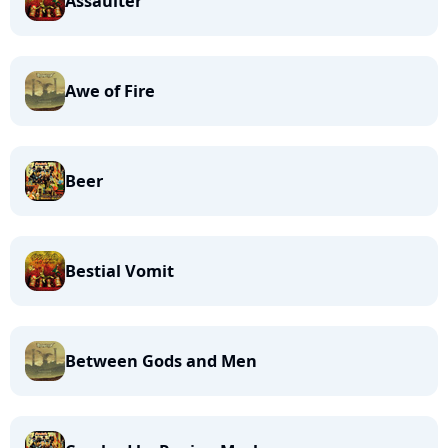
Assaulter
Awe of Fire
Beer
Bestial Vomit
Between Gods and Men