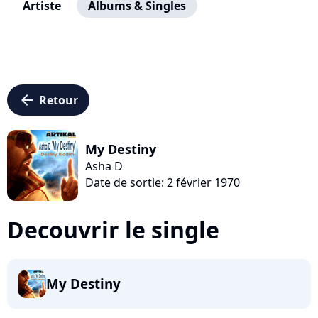
Artiste
Albums & Singles
arrow_left
Retour
My Destiny
Asha D
Date de sortie: 2 février 1970
Decouvrir le single
My Destiny