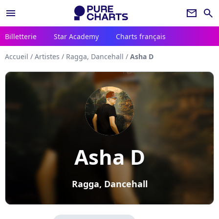
menu
newsletter
search
Billetterie
Star Academy
Charts français
Accueil
/
Artistes
/
Ragga, Dancehall
/
Asha D
Asha D
Ragga, Dancehall