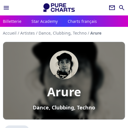
menu
newsletter
search
Billetterie
Star Academy
Charts français
Accueil
/
Artistes
/
Dance, Clubbing, Techno
/
Arure
Arure
Dance, Clubbing, Techno