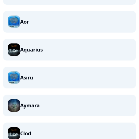
Aor
Aquarius
Asiru
Aymara
Clod