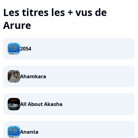
Les titres les + vus de
Arure
2054
Ahamkara
All About Akasha
Ananta