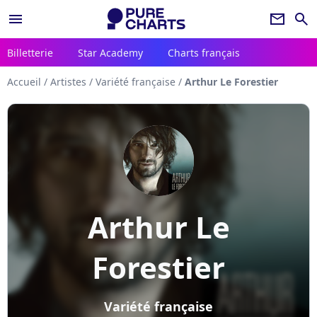
menu
newsletter
search
Billetterie
Star Academy
Charts français
Accueil
/
Artistes
/
Variété française
/
Arthur Le Forestier
Arthur Le
Forestier
Variété française