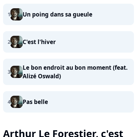
Un poing dans sa gueule
1
C'est l'hiver
2
Le bon endroit au bon moment (feat.
3
Alizé Oswald)
Pas belle
4
Arthur Le Forestier, c'est