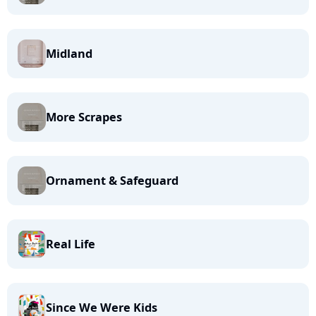
Midland
More Scrapes
Ornament & Safeguard
Real Life
Since We Were Kids