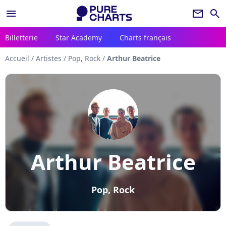
menu
newsletter
search
Billetterie
Star Academy
Charts français
Accueil
/
Artistes
/
Pop, Rock
/
Arthur Beatrice
Arthur Beatrice
Pop, Rock