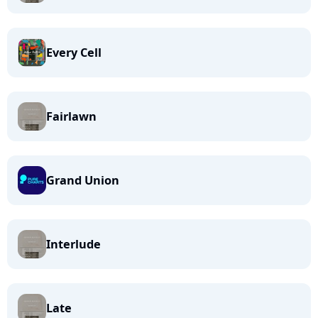
Every Cell
Fairlawn
Grand Union
Interlude
Late