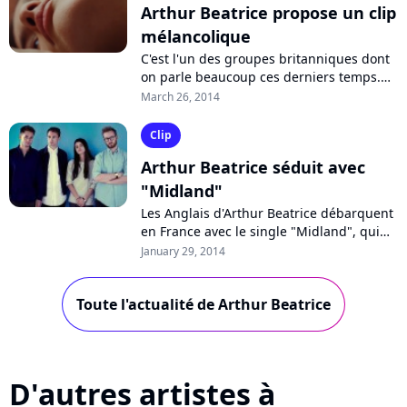
Arthur Beatrice propose un clip
mélancolique
C'est l'un des groupes britanniques dont
on parle beaucoup ces derniers temps.
Arthur Beatrice dévoile cette semaine le
March 26, 2014
clip de son nouveau single "Late",...
Clip
Arthur Beatrice séduit avec
"Midland"
Les Anglais d'Arthur Beatrice débarquent
en France avec le single "Midland", qui
devance la sortie le 24 février de leur
January 29, 2014
premier album "Working Out"....
Toute l'actualité de Arthur Beatrice
D'autres artistes à