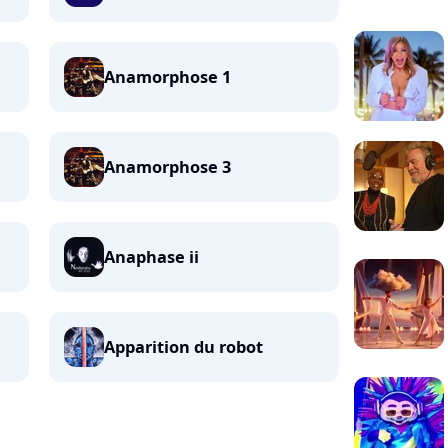
Anamorphose 1
Anamorphose 3
Anaphase ii
Apparition du robot