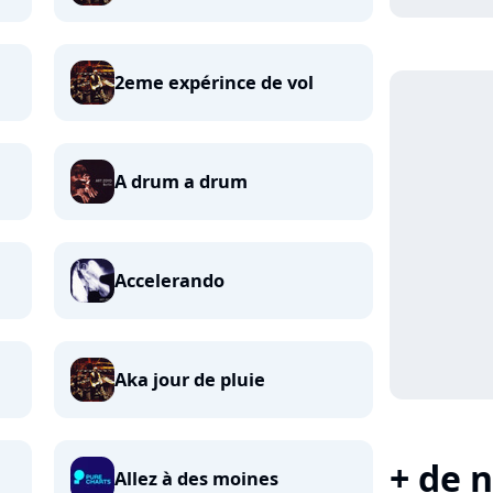
2eme expérince de vol
A drum a drum
Accelerando
Aka jour de pluie
+ de n
Allez à des moines