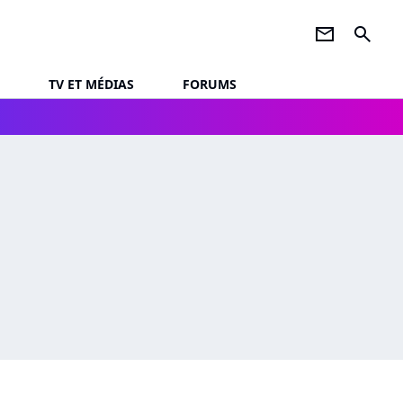
newsletter
search
TV ET MÉDIAS
FORUMS