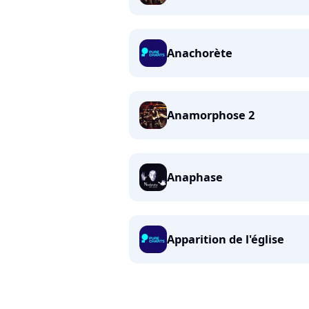
Anachorète
Anamorphose 2
Anaphase
Apparition de l'église