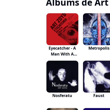
Albums de Art
Eyecatcher - A
Metropolis
Man With A
Mov...
Nosferatu
Faust