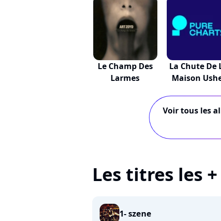
Le Champ Des
La Chute De 
Larmes
Maison Ush
Voir tous les a
Les titres les 
1- szene