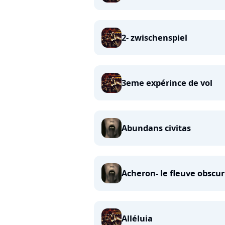
2- zwischenspiel
3eme expérince de vol
Abundans civitas
Acheron- le fleuve obscur
Alléluia