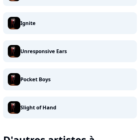
Ignite
Unresponsive Ears
Pocket Boys
Slight of Hand
D'autres artistes à