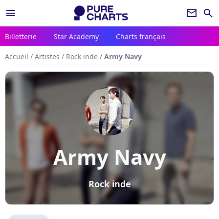
menu
newsletter
search
Billetterie
Star Academy
Charts français
Accueil
/
Artistes
/
Rock inde
/
Army Navy
Army Navy
Rock inde