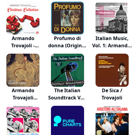
Italiano...
Vol....
Armando
Profumo di
Italian Music,
Trovajoli -
donna (Original
Vol. 1: Armand...
Classics...
Mo...
Armando
The Italian
De Sica /
Trovajoli
Soundtrack Vol.
Trovajoli
Romantic Th...
3...