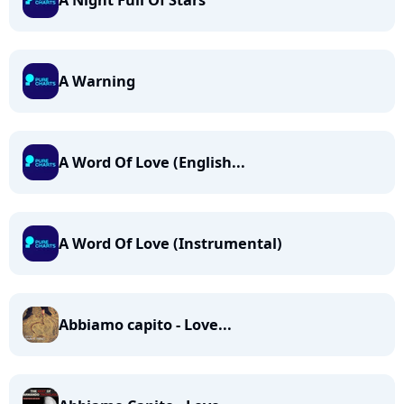
A Night Full Of Stars
A Warning
A Word Of Love (English...
A Word Of Love (Instrumental)
Abbiamo capito - Love...