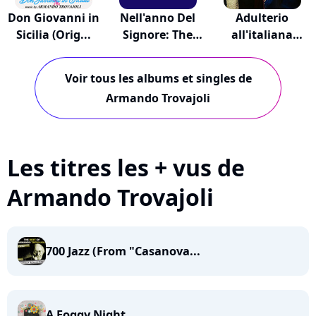
Don Giovanni in
Nell'anno Del
Adulterio
Sicilia (Orig...
Signore: The
all'italiana
Or...
(Origi...
Voir tous les albums et singles de
Armando Trovajoli
Les titres les + vus de
Armando Trovajoli
700 Jazz (From "Casanova...
A Foggy Night