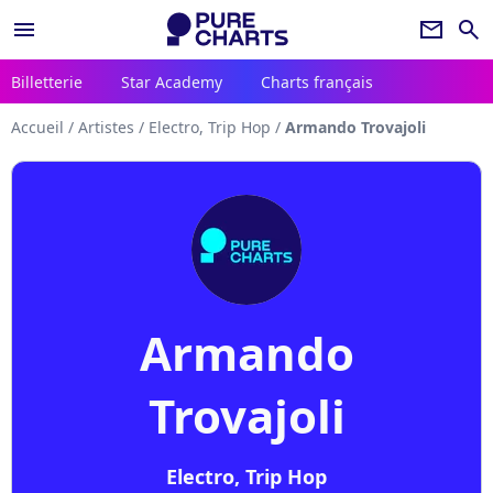
menu
newsletter
search
Billetterie
Star Academy
Charts français
Accueil
/
Artistes
/
Electro, Trip Hop
/
Armando Trovajoli
Armando
Trovajoli
Electro, Trip Hop