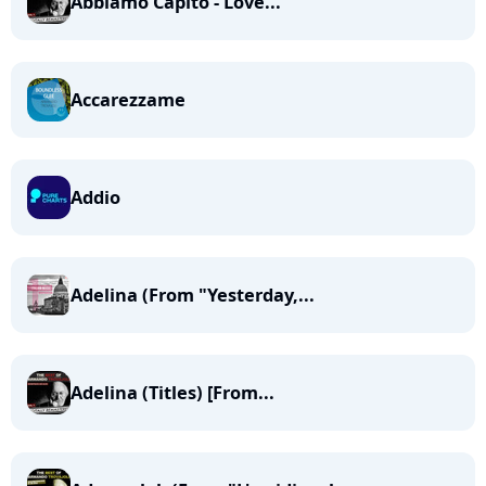
Abbiamo Capito - Love...
Accarezzame
Addio
Adelina (From "Yesterday,...
Adelina (Titles) [From...