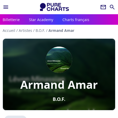
menu
newsletter
search
Billetterie
Star Academy
Charts français
Accueil
/
Artistes
/
B.O.F.
/
Armand Amar
Armand Amar
B.O.F.