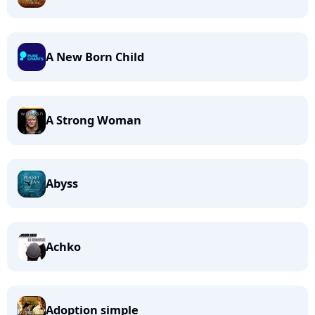
A New Born Child
A Strong Woman
Abyss
Achko
Adoption simple