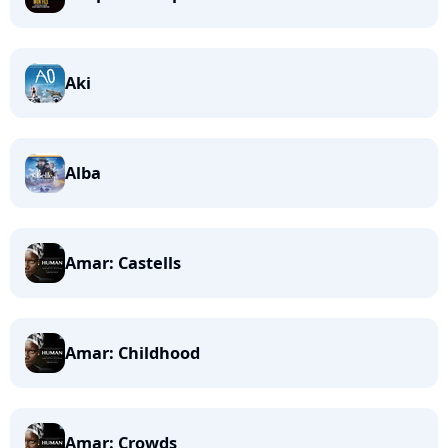
Aki
Alba
Amar: Castells
Amar: Childhood
Amar: Crowds