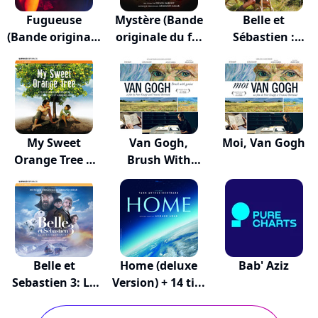
Fugueuse
Mystère (Bande
Belle et
(Bande originale
originale du f...
Sébastien :
de...
L'aventu...
My Sweet
Van Gogh,
Moi, Van Gogh
Orange Tree &
Brush With
Amazon...
Genius
Belle et
Home (deluxe
Bab' Aziz
Sebastien 3: Le
Version) + 14 ti...
dern...