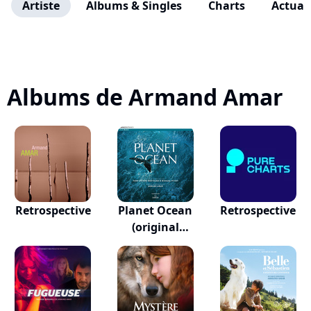
Artiste
Albums & Singles
Charts
Actuali
Albums de Armand Amar
Retrospective
Planet Ocean
Retrospective
(original
Motion...