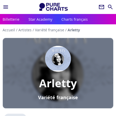
menu
newsletter
search
Billetterie
Star Academy
Charts français
Accueil
/
Artistes
/
Variété française
/
Arletty
Arletty
Variété française