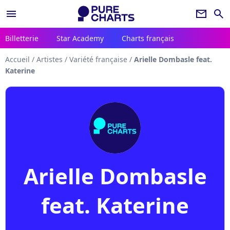
menu
newsletter
search
Billetterie
Star Academy
Charts français
Accueil
/
Artistes
/
Variété française
/
Arielle Dombasle feat.
Katerine
Arielle Dombasle
feat. Katerine