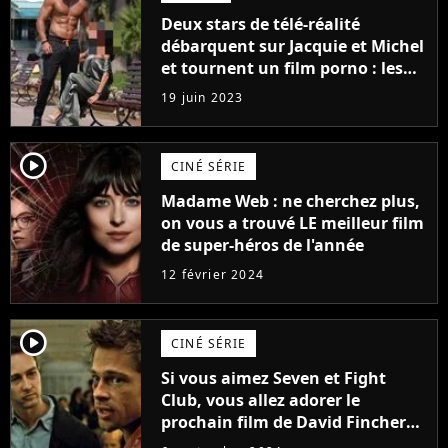
Deux stars de télé-réalité
débarquent sur Jacquie et Michel
et tournent un film porno : les
premières images du tournage
19 juin 2023
(exclu)
player2
CINÉ SÉRIE
Madame Web : ne cherchez plus,
on vous a trouvé LE meilleur film
de super-héros de l'année
12 février 2024
player2
CINÉ SÉRIE
Si vous aimez Seven et Fight
Club, vous allez adorer le
prochain film de David Fincher
avec lequel il se réinvente