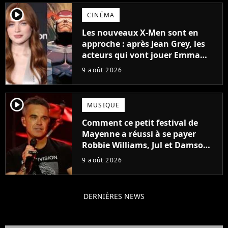
player2
CINÉMA
Les nouveaux X-Men sont en
approche : après Jean Grey, les
acteurs qui vont jouer Emma
Frost et Cyclope trouvés !
9 août 2026
player2
MUSIQUE
Comment ce petit festival de
Mayenne a réussi à se payer
Robbie Williams, Jul et Damso
cette année ?
9 août 2026
DERNIÈRES NEWS