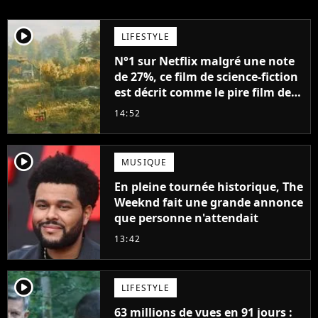
player2
LIFESTYLE
N°1 sur Netflix malgré une note
de 27%, ce film de science-fiction
est décrit comme le pire film de
l'été 2026
14:52
player2
MUSIQUE
En pleine tournée historique, The
Weeknd fait une grande annonce
que personne n'attendait
13:42
player2
LIFESTYLE
63 millions de vues en 91 jours :