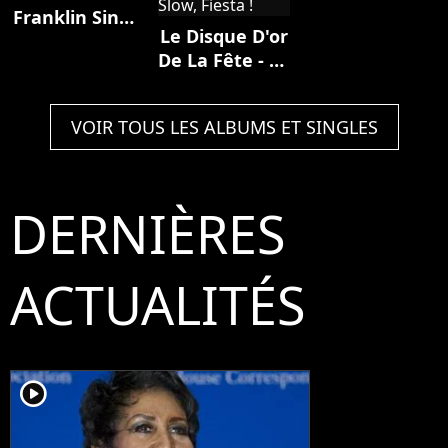
Franklin Sings
Le Disque D'or
the Great Diva
De La Fête - 70
Classics:
Tubes Pour
Dance
Danser Toute
Remixes
VOIR TOUS LES ALBUMS ET SINGLES
La Nuit:
Rock'n'roll,
Twist,
Madison,
DERNIÈRES
Disco, Années
80, Slow,
Fiesta !
ACTUALITÉS
player2