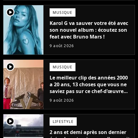
player2
MUSIQUE
Karol G va sauver votre été avec
son nouvel album : écoutez son
feat avec Bruno Mars !
9 août 2026
player2
MUSIQUE
Le meilleur clip des années 2000
a 20 ans, 13 choses que vous ne
saviez pas sur ce chef-d'œuvre
qui a révolutionné YouTube
9 août 2026
player2
LIFESTYLE
2 ans et demi après son dernier