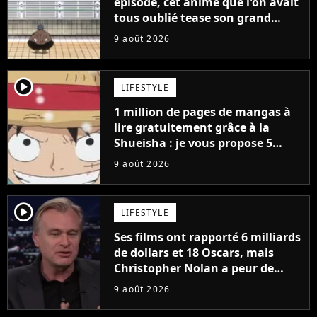
épisode, cet anime que l'on avait
tous oublié tease son grand
retour
9 août 2026
player2
LIFESTYLE
1 million de pages de mangas à
lire gratuitement grâce à la
Shueisha : je vous propose 5
mangas jamais sortis en France
9 août 2026
à découvrir absolument
player2
LIFESTYLE
Ses films ont rapporté 6 milliards
de dollars et 18 Oscars, mais
Christopher Nolan a peur de
tourner un genre de films très
9 août 2026
particulier