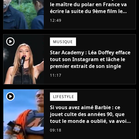
le maître du polar en France va
écrire la suite du 9ème film le
plus regardé sur Netflix
12:49
player2
MUSIQUE
Star Academy : Léa Doffey efface
tout son Instagram et lâche le
premier extrait de son single
11:17
player2
LIFESTYLE
Si vous avez aimé Barbie : ce
jouet culte des années 90, que
tout le monde a oublié, va avoir
un film
09:18