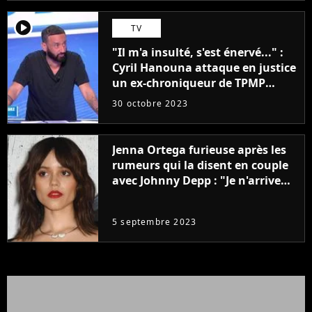
player2
TV
"Il m'a insulté, s'est énervé..." :
Cyril Hanouna attaque en justice
un ex-chroniqueur de TPMP
après de graves accusations
30 octobre 2023
Jenna Ortega furieuse après les
rumeurs qui la disent en couple
avec Johnny Depp : "Je n'arrive
même pas..."
5 septembre 2023