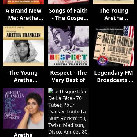
A Brand New
Songs of Faith
The Young
Me: Aretha
- The Gospel
Aretha
Franklin (with
Soul of Aretha
Franklin
The Royal
Franklin
(Remastered)
Philharmonic
Orchestra)
The Young
Respect - The
Legendary FM
Aretha
Very Best of
Broadcasts -
Franklin
Les Festival
(Remastered)
De Jazz,
Antibes,
France 1st
August 1970
Aretha