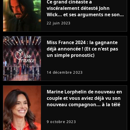
Ce grand cinéaste a
viscéralement détesté John
Wick... et ses arguments ne sont
pas si bêtes
22 juin 2023
Miss France 2024 : la gagnante
déjà annoncée ! (Et ce n'est pas
un simple pronostic)
14 décembre 2023
Marine Lorphelin de nouveau en
couple et vous aviez déjà vu son
nouveau compagnon... à la télé
9 octobre 2023