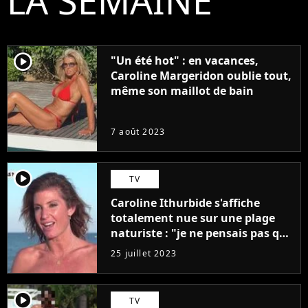
LA SEMAINE
player2
"Un été hot" : en vacances,
Caroline Margeridon oublie tout,
même son maillot de bain
7 août 2023
player2
TV
Caroline Ithurbide s'affiche
totalement nue sur une plage
naturiste : "je ne pensais pas que
j'arriverais à le faire..."
25 juillet 2023
player2
TV