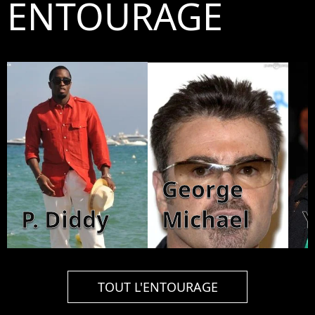
ENTOURAGE
George
P. Diddy
Michael
Y
TOUT L'ENTOURAGE