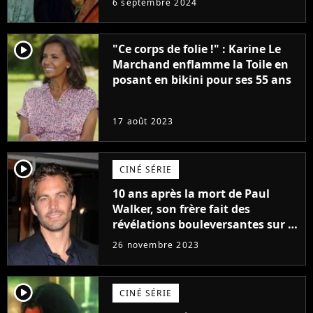
6 septembre 2024
complètement
player2
"Ce corps de folie !" : Karine Le
Marchand enflamme la Toile en
posant en bikini pour ses 55 ans
17 août 2023
player2
CINÉ SÉRIE
10 ans après la mort de Paul
Walker, son frère fait des
révélations bouleversantes sur la
réaction des acteurs de Fast and
26 novembre 2023
Furious
player2
CINÉ SÉRIE