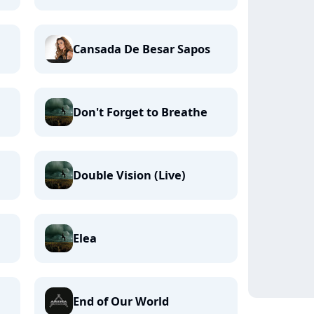
Cansada De Besar Sapos
Don't Forget to Breathe
Double Vision (Live)
Elea
End of Our World