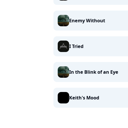
Enemy Without
I Tried
In the Blink of an Eye
Keith's Mood