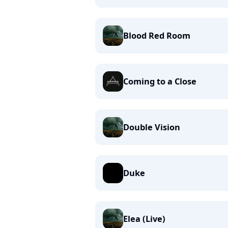
Blood Red Room
Coming to a Close
Double Vision
Duke
Elea (Live)