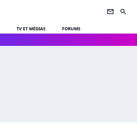
newsletter
search
TV ET MÉDIAS
FORUMS