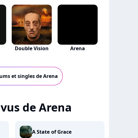
Double Vision
Arena
bums et singles de Arena
+ vus de Arena
A State of Grace