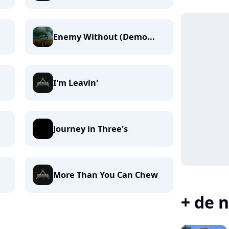
Enemy Without (Demo...
I'm Leavin'
Journey in Three's
More Than You Can Chew
+ de n