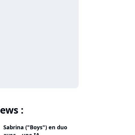
ews :
Sabrina ("Boys") en duo
avec... une IA