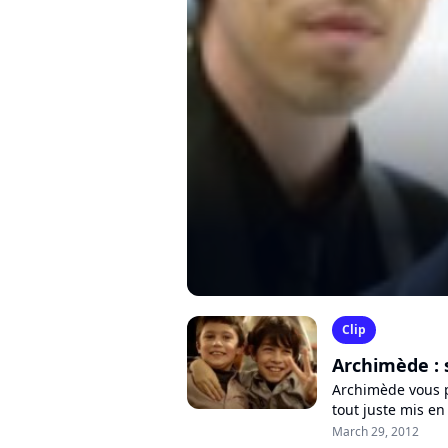
Clip
Archimède : 
Archimède vous p
tout juste mis en
première rééditio
March 29, 2012