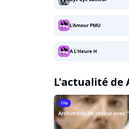
L'Amour PMU
A L'Heure H
L'actualité de
Clip
Archimède de retour avec "Jul
June 5, 2014