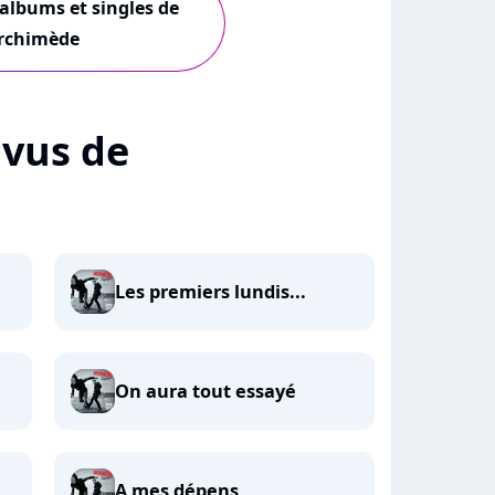
 albums et singles de
rchimède
+ vus de
Les premiers lundis...
On aura tout essayé
A mes dépens