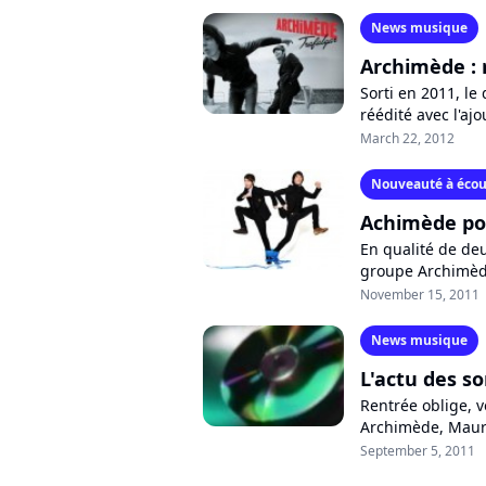
News musique
Archimède : r
Sorti en 2011, l
réédité avec l'ajou
programmée le 2 a
March 22, 2012
Nouveauté à écou
Achimède pou
En qualité de deu
groupe Archimède 
bonheur". Deux tit
November 15, 2011
News musique
L'actu des s
Rentrée oblige, v
Archimède, Maura
Chase, Charlotte 
September 5, 2011