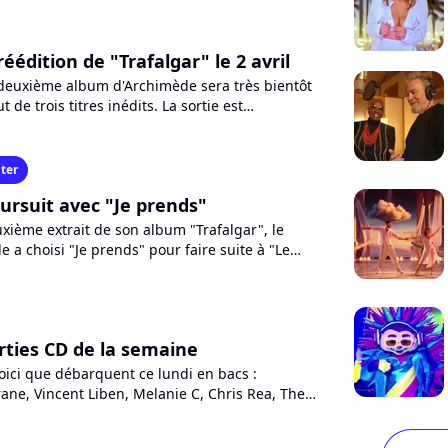
éédition de "Trafalgar" le 2 avril
e deuxième album d'Archimède sera très bientôt
t de trois titres inédits. La sortie est
vril, en plein...
ter
rsuit avec "Je prends"
xième extrait de son album "Trafalgar", le
a choisi "Je prends" pour faire suite à "Le
res qu'ils...
orties CD de la semaine
oici que débarquent ce lundi en bacs :
ne, Vincent Liben, Melanie C, Chris Rea, The
Gainsbourg, Desireless,...