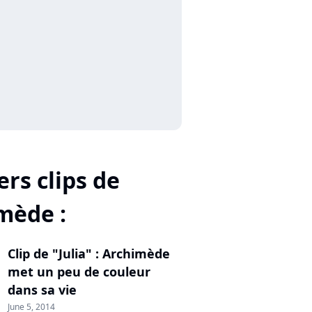
rs clips de
mède :
Clip de "Julia" : Archimède
met un peu de couleur
dans sa vie
June 5, 2014