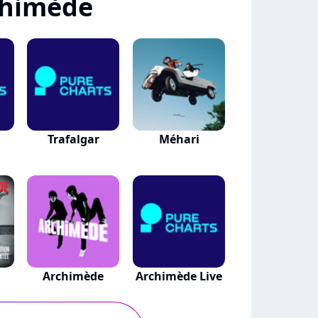
chimède
Trafalgar
Méhari
Archimède
Archimède Live