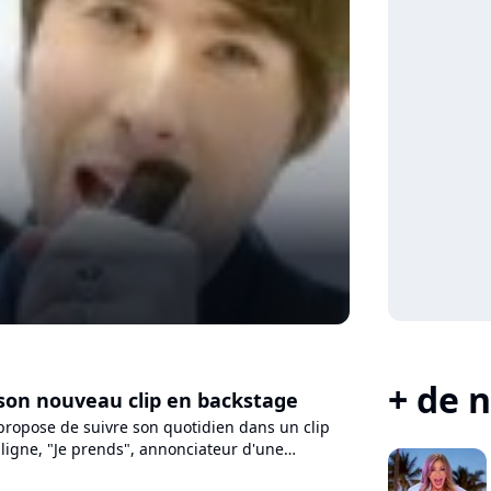
+ de n
son nouveau clip en backstage
ropose de suivre son quotidien dans un clip
 ligne, "Je prends", annonciateur d'une
n de l'album "Trafalgar",...