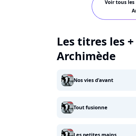
Voir tous les
A
Les titres les 
Archimède
Nos vies d'avant
Tout fusionne
Les petites mains