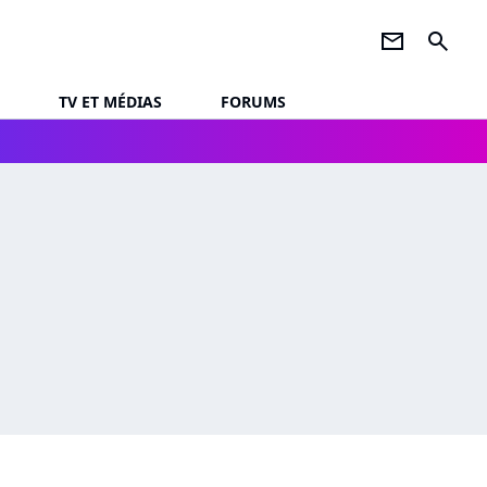
newsletter
search
TV ET MÉDIAS
FORUMS