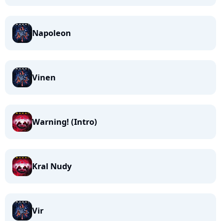
Napoleon
Vinen
Warning! (Intro)
Kral Nudy
Vir