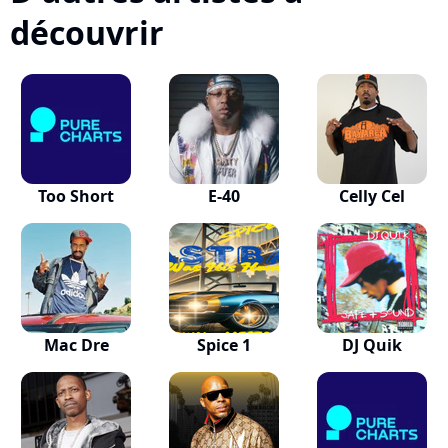
découvrir
Too Short
E-40
Celly Cel
Mac Dre
Spice 1
DJ Quik