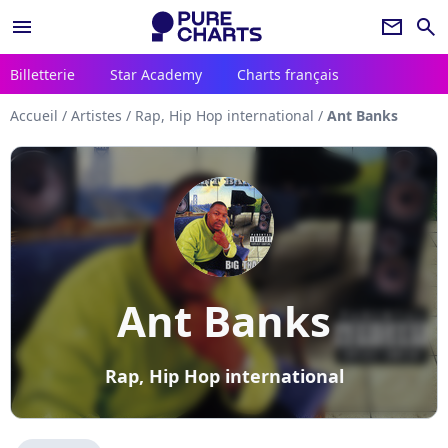
menu
newsletter
search
Billetterie
Star Academy
Charts français
Accueil
/
Artistes
/
Rap, Hip Hop international
/
Ant Banks
Ant Banks
Rap, Hip Hop international