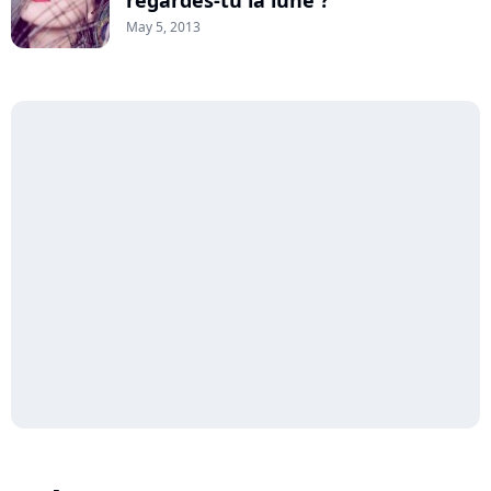
regardes-tu la lune ?"
May 5, 2013