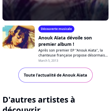
Découverte musicale
Anouk Aïata dévoile son
premier album !
Après son premier EP "Anouk Aïata", la
chanteuse française propose désormais
un album, "La femme mangeuse des
March 5, 2013
nuages du ciel", dans les bacs le 8 avril...
Toute l'actualité de Anouk Aiata
D'autres artistes à
découvrir