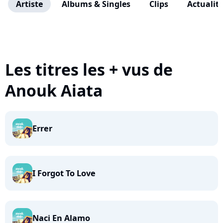
Artiste
Albums & Singles
Clips
Actualit
Les titres les + vus de
Anouk Aiata
Errer
I Forgot To Love
Naci En Alamo