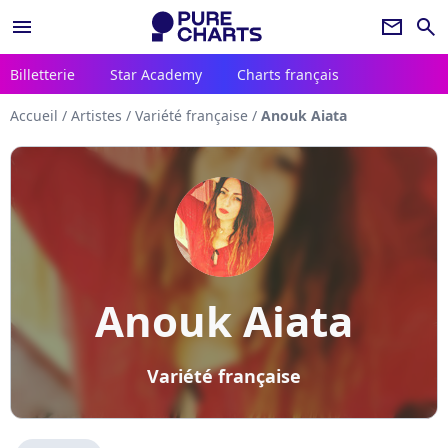
menu
newsletter
search
Billetterie
Star Academy
Charts français
Accueil
/
Artistes
/
Variété française
/
Anouk Aiata
Anouk Aiata
Variété française