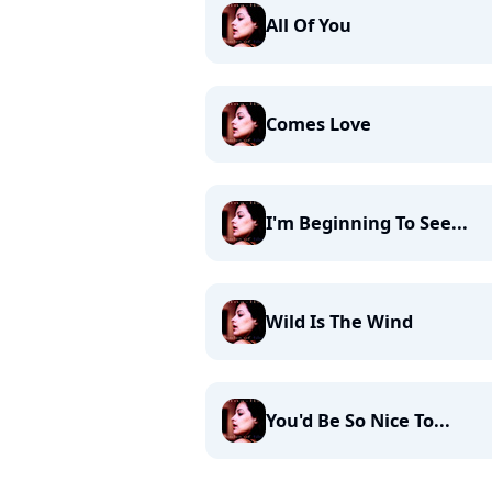
All Of You
Comes Love
I'm Beginning To See...
Wild Is The Wind
You'd Be So Nice To...