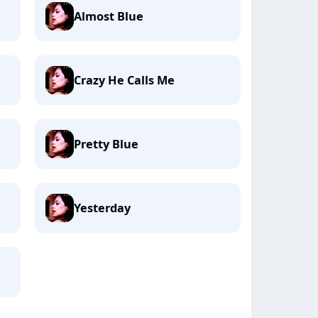
Almost Blue
Crazy He Calls Me
Pretty Blue
Yesterday