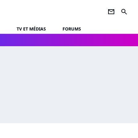
newsletter
search
TV ET MÉDIAS
FORUMS