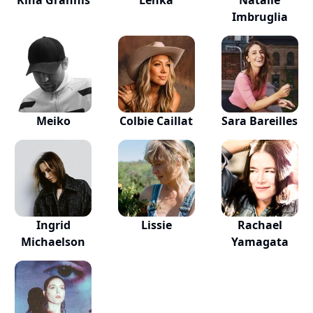
Kina Grannis
Lenka
Natalie
Imbruglia
Meiko
Colbie Caillat
Sara Bareilles
Ingrid
Lissie
Rachael
Michaelson
Yamagata