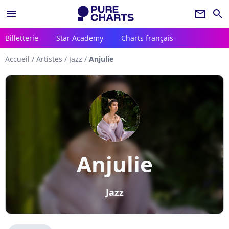
menu
newsletter
search
Billetterie
Star Academy
Charts français
Accueil
/
Artistes
/
Jazz
/
Anjulie
Anjulie
Jazz