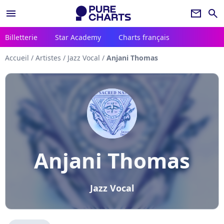
menu
newsletter
search
Billetterie
Star Academy
Charts français
Accueil
/
Artistes
/
Jazz Vocal
/
Anjani Thomas
Anjani Thomas
Jazz Vocal