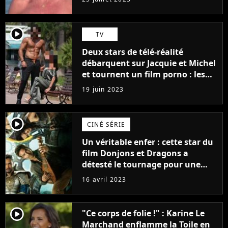
player2
TV
Deux stars de télé-réalité
débarquent sur Jacquie et Michel
et tournent un film porno : les
premières images du tournage
19 juin 2023
(exclu)
player2
CINÉ SÉRIE
Un véritable enfer : cette star du
film Donjons et Dragons a
détesté le tournage pour une
raison très spéciale
16 avril 2023
player2
"Ce corps de folie !" : Karine Le
Marchand enflamme la Toile en