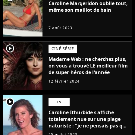
Caroline Margeridon oublie tout,
même son maillot de bain
7 août 2023
player2
CINÉ SÉRIE
Madame Web : ne cherchez plus,
on vous a trouvé LE meilleur film
de super-héros de l'année
12 février 2024
player2
TV
Caroline Ithurbide s'affiche
totalement nue sur une plage
naturiste : "je ne pensais pas que
j'arriverais à le faire..."
25 juillet 2023