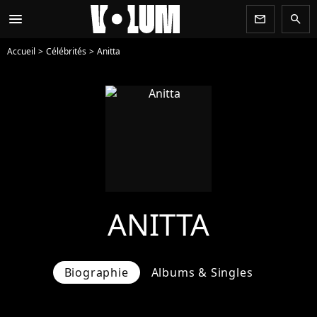
menu
newsletter
search
Accueil
Célébrités
Anitta
ANITTA
Biographie
Albums & Singles