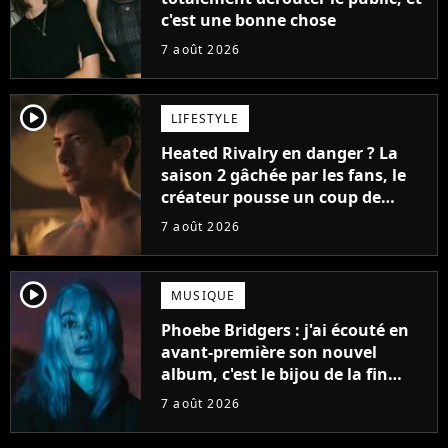
c'est une bonne chose
7 août 2026
player2
LIFESTYLE
Heated Rivalry en danger ? La
saison 2 gâchée par les fans, le
créateur pousse un coup de
gueule
7 août 2026
player2
MUSIQUE
Phoebe Bridgers : j'ai écouté en
avant-première son nouvel
album, c'est le bijou de la fin
d'été
7 août 2026