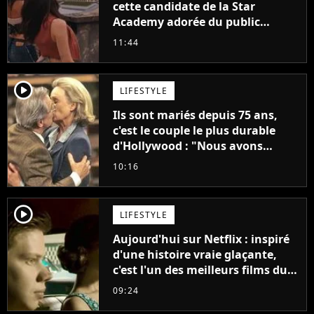
cette candidate de la Star
Academy adorée du public
annonce son premier album,
11:44
"C'est tellement puissant"
player2
LIFESTYLE
Ils sont mariés depuis 75 ans,
c'est le couple le plus durable
d'Hollywood : "Nous avons
avancé jour après jour, et les
10:16
jours se sont transformés en
décennies"
player2
LIFESTYLE
Aujourd'hui sur Netflix : inspiré
d'une histoire vraie glaçante,
c'est l'un des meilleurs films du
21ème siècle
09:24