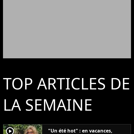
TOP ARTICLES DE
LA SEMAINE
player2
"Un été hot" : en vacances,