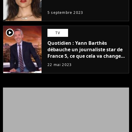
même pas..."
5 septembre 2023
player2
TV
Quotidien : Yann Barthès
débauche un journaliste star de
France 5, ce que cela va changer
à la rentrée
22 mai 2023