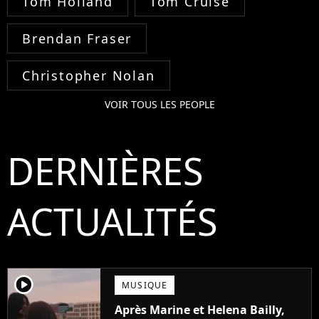
Tom Holland
Tom Cruise
Brendan Fraser
Christopher Nolan
VOIR TOUS LES PEOPLE
DERNIÈRES
ACTUALITÉS
player2
MUSIQUE
Après Marine et Helena Bailly,