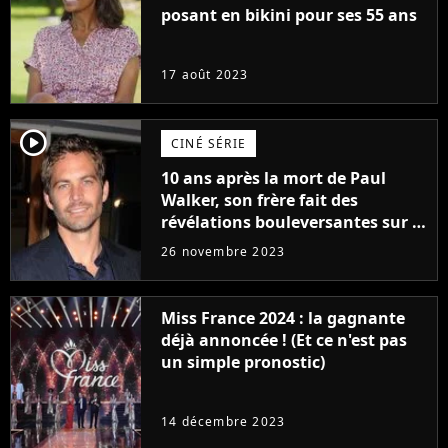
posant en bikini pour ses 55 ans
17 août 2023
player2
CINÉ SÉRIE
10 ans après la mort de Paul
Walker, son frère fait des
révélations bouleversantes sur la
réaction des acteurs de Fast and
26 novembre 2023
Furious
Miss France 2024 : la gagnante
déjà annoncée ! (Et ce n'est pas
un simple pronostic)
14 décembre 2023