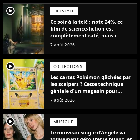
player2
LIFESTYLE
Ce soir à la télé : noté 24%, ce
film de science-fiction est
complètement raté, mais il
aurait pu être encore pire à
7 août 2026
cause de son acteur
player2
COLLECTIONS
Les cartes Pokémon gâchées par
les scalpers ? Cette technique
géniale d'un magasin pour
ruiner les revendeurs
7 août 2026
player2
MUSIQUE
Le nouveau single d'Angèle va
totalement dérouter le public, et