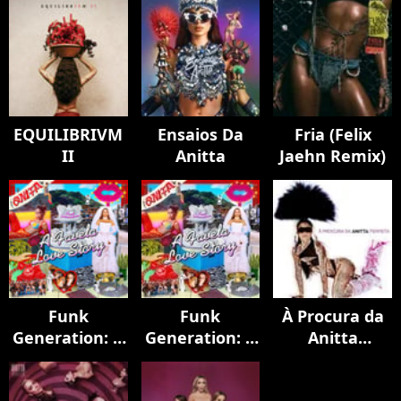
EQUILIBRIVM
Ensaios Da
Fria (Felix
II
Anitta
Jaehn Remix)
Funk
Funk
À Procura da
Generation: A
Generation: A
Anitta
Favela Love
Favela Love
Perfeita
Story
Story