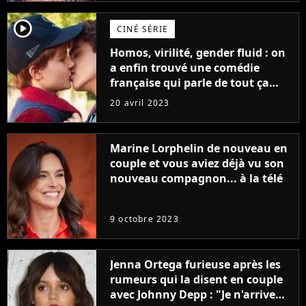
player2
CINÉ SÉRIE
Homos, virilité, gender fluid : on
a enfin trouvé une comédie
française qui parle de tout ça
sans être super ringarde
20 avril 2023
Marine Lorphelin de nouveau en
couple et vous aviez déjà vu son
nouveau compagnon... à la télé
9 octobre 2023
Jenna Ortega furieuse après les
rumeurs qui la disent en couple
avec Johnny Depp : "Je n'arrive