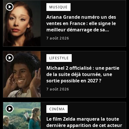
player2
MUSIQUE
Ariana Grande numéro un des
ventes en France : elle signe le
meilleur démarrage de sa
carrière avec son album Petal
7 août 2026
player2
LIFESTYLE
Michael 2 officialisé : une partie
de la suite déjà tournée, une
sortie possible en 2027 ?
7 août 2026
player2
CINÉMA
Le film Zelda marquera la toute
dernière apparition de cet acteur