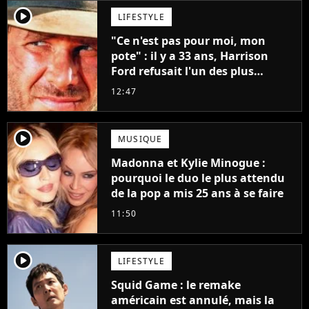
player2
LIFESTYLE
"Ce n'est pas pour moi, mon
pote" : il y a 33 ans, Harrison
Ford refusait l'un des plus
grands succès de tous les temps
12:47
player2
MUSIQUE
Madonna et Kylie Minogue :
pourquoi le duo le plus attendu
de la pop a mis 25 ans à se faire
11:50
player2
LIFESTYLE
Squid Game : le remake
américain est annulé, mais la