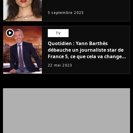
même pas..."
5 septembre 2023
player2
TV
Quotidien : Yann Barthès
débauche un journaliste star de
France 5, ce que cela va changer
à la rentrée
22 mai 2023