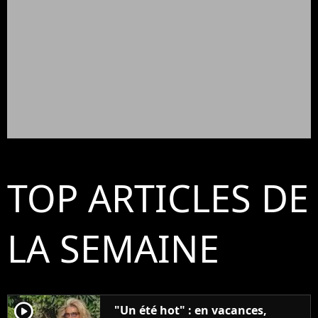
TOP ARTICLES DE
LA SEMAINE
player2
"Un été hot" : en vacances,