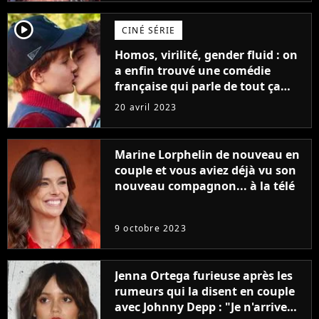
player2
CINÉ SÉRIE
Homos, virilité, gender fluid : on
a enfin trouvé une comédie
française qui parle de tout ça
sans être super ringarde
20 avril 2023
Marine Lorphelin de nouveau en
couple et vous aviez déjà vu son
nouveau compagnon... à la télé
9 octobre 2023
Jenna Ortega furieuse après les
rumeurs qui la disent en couple
avec Johnny Depp : "Je n'arrive