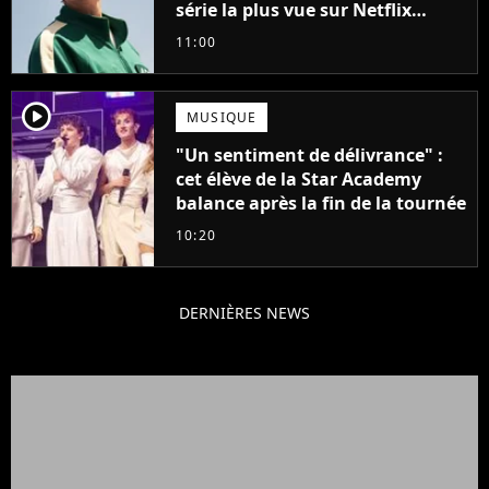
série la plus vue sur Netflix
pourrait avoir une version
11:00
française
player2
MUSIQUE
"Un sentiment de délivrance" :
cet élève de la Star Academy
balance après la fin de la tournée
10:20
DERNIÈRES NEWS