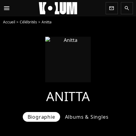
menu
newsletter
search
Accueil
Célébrités
Anitta
ANITTA
Biographie
Albums & Singles