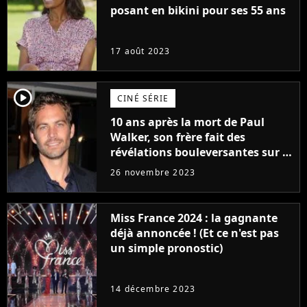
posant en bikini pour ses 55 ans
17 août 2023
player2
CINÉ SÉRIE
10 ans après la mort de Paul
Walker, son frère fait des
révélations bouleversantes sur la
réaction des acteurs de Fast and
26 novembre 2023
Furious
Miss France 2024 : la gagnante
déjà annoncée ! (Et ce n'est pas
un simple pronostic)
14 décembre 2023