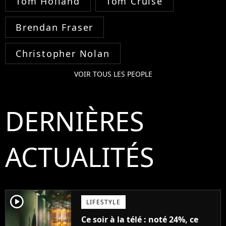
Tom Holland
Tom Cruise
Brendan Fraser
Christopher Nolan
VOIR TOUS LES PEOPLE
DERNIÈRES
ACTUALITÉS
player2
LIFESTYLE
Ce soir à la télé : noté 24%, ce