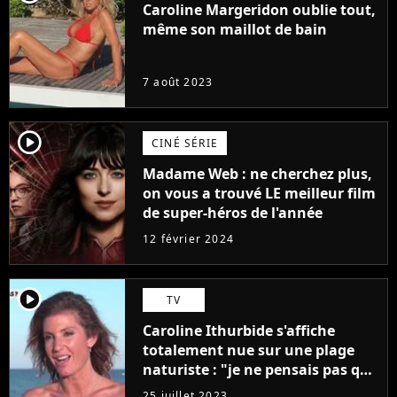
Caroline Margeridon oublie tout,
même son maillot de bain
7 août 2023
player2
CINÉ SÉRIE
Madame Web : ne cherchez plus,
on vous a trouvé LE meilleur film
de super-héros de l'année
12 février 2024
player2
TV
Caroline Ithurbide s'affiche
totalement nue sur une plage
naturiste : "je ne pensais pas que
j'arriverais à le faire..."
25 juillet 2023