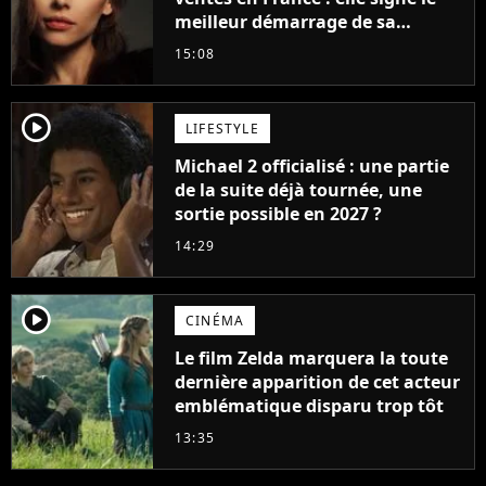
meilleur démarrage de sa
carrière avec son album Petal
15:08
player2
LIFESTYLE
Michael 2 officialisé : une partie
de la suite déjà tournée, une
sortie possible en 2027 ?
14:29
player2
CINÉMA
Le film Zelda marquera la toute
dernière apparition de cet acteur
emblématique disparu trop tôt
13:35