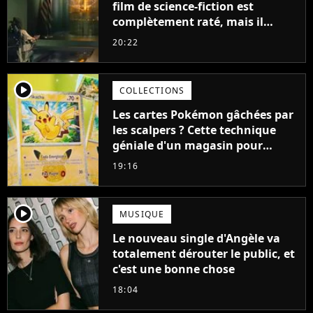
film de science-fiction est
complètement raté, mais il
aurait pu être encore pire à
20:22
cause de son acteur
player2
COLLECTIONS
Les cartes Pokémon gâchées par
les scalpers ? Cette technique
géniale d'un magasin pour
ruiner les revendeurs
19:16
player2
MUSIQUE
Le nouveau single d'Angèle va
totalement dérouter le public, et
c'est une bonne chose
18:04