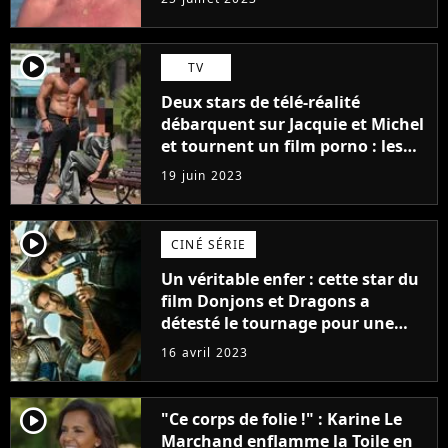
player2
TV
Deux stars de télé-réalité
débarquent sur Jacquie et Michel
et tournent un film porno : les
premières images du tournage
19 juin 2023
(exclu)
player2
CINÉ SÉRIE
Un véritable enfer : cette star du
film Donjons et Dragons a
détesté le tournage pour une
raison très spéciale
16 avril 2023
player2
"Ce corps de folie !" : Karine Le
Marchand enflamme la Toile en