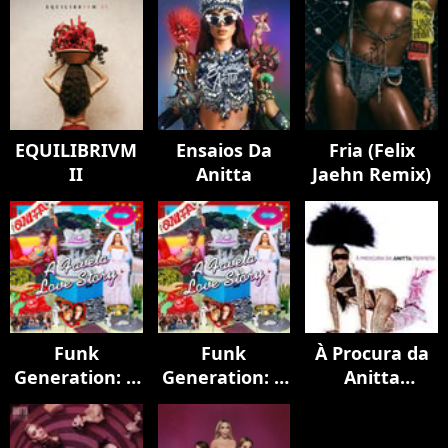
EQUILIBRIVM
Ensaios Da
Fria (Felix
II
Anitta
Jaehn Remix)
Funk
Funk
À Procura da
Generation: A
Generation: A
Anitta
Favela Love
Favela Love
Perfeita
Story
Story