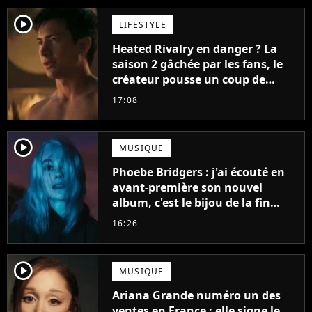
player2
LIFESTYLE
Heated Rivalry en danger ? La
saison 2 gâchée par les fans, le
créateur pousse un coup de
gueule
17:08
player2
MUSIQUE
Phoebe Bridgers : j'ai écouté en
avant-première son nouvel
album, c'est le bijou de la fin
d'été
16:26
player2
MUSIQUE
Ariana Grande numéro un des
ventes en France : elle signe le