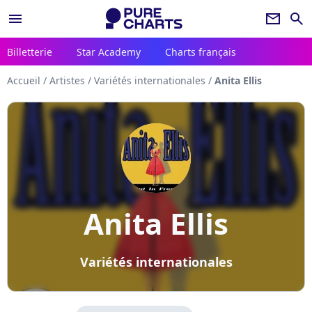
menu
newsletter
search
Billetterie
Star Academy
Charts français
Accueil
/
Artistes
/
Variétés internationales
/
Anita Ellis
Anita Ellis
Variétés internationales