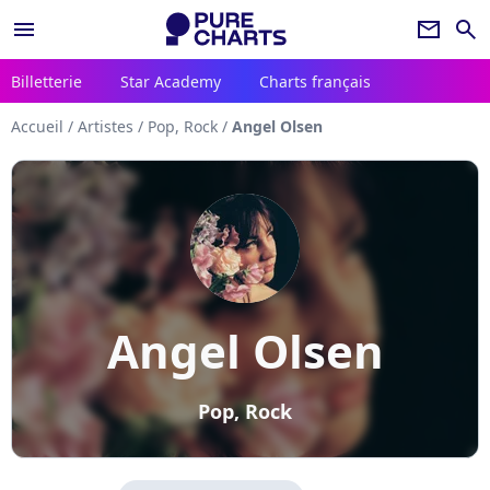
menu
newsletter
search
Billetterie
Star Academy
Charts français
Accueil
/
Artistes
/
Pop, Rock
/
Angel Olsen
Angel Olsen
Pop, Rock