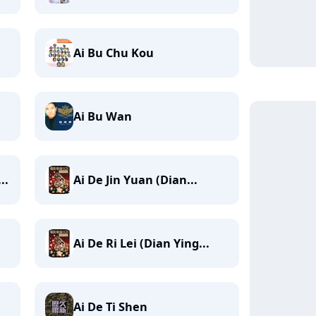
Ai Bu Chu Kou
Ai Bu Wan
..
Ai De Jin Yuan (Dian...
Ai De Ri Lei (Dian Ying...
Ai De Ti Shen