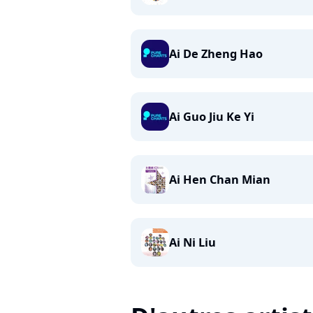
Ai De Zheng Hao
Ai Guo Jiu Ke Yi
Ai Hen Chan Mian
Ai Ni Liu