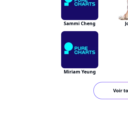
Sammi Cheng
J
Miriam Yeung
Voir to