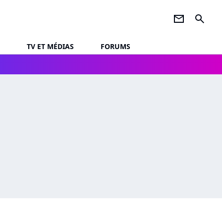
newsletter
search
TV ET MÉDIAS
FORUMS