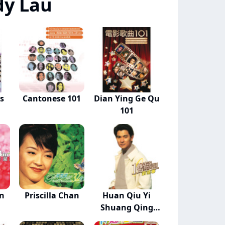
dy Lau
s
Cantonese 101
Dian Ying Ge Qu
101
an
Priscilla Chan
Huan Qiu Yi
Shuang Qing
Yuan...