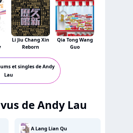
Li Jiu Chang Xin
Qia Tong Wang
y
Reborn
Guo
lbums et singles de Andy
Lau
+ vus de Andy Lau
A Lang Lian Qu