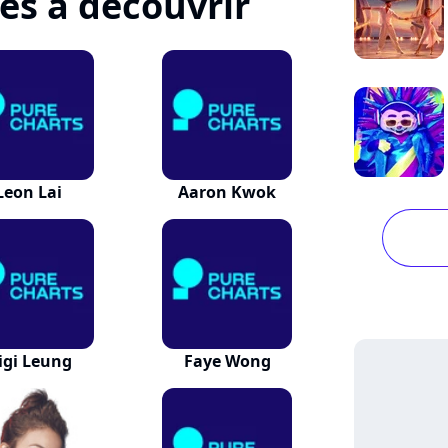
tes à découvrir
Leon Lai
Aaron Kwok
igi Leung
Faye Wong