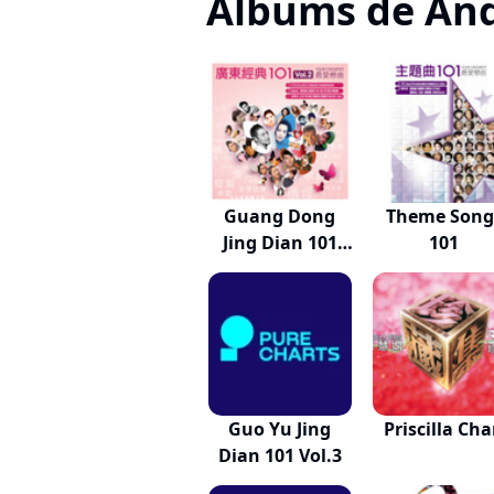
Albums de An
Guang Dong
Theme Song
Jing Dian 101
101
Vol.2
Guo Yu Jing
Priscilla Ch
Dian 101 Vol.3