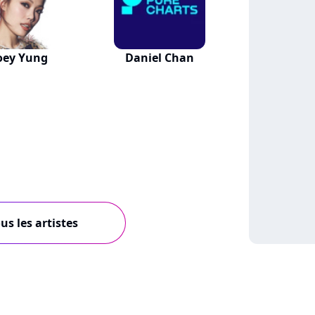
oey Yung
Daniel Chan
us les artistes