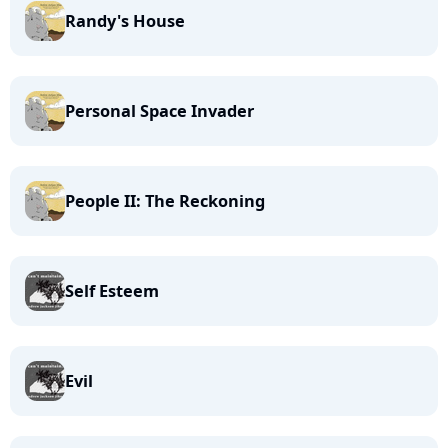
Randy's House
Personal Space Invader
People II: The Reckoning
Self Esteem
Evil