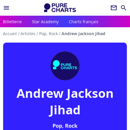
menu
newsletter
search
Billetterie
Star Academy
Charts français
Accueil
/
Artistes
/
Pop, Rock
/
Andrew Jackson Jihad
Andrew Jackson
Jihad
Pop, Rock