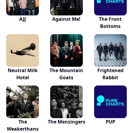
AJJ
Against Me!
The Front
Bottoms
Neutral Milk
The Mountain
Frightened
Hotel
Goats
Rabbit
The
The Menzingers
PUP
Weakerthans