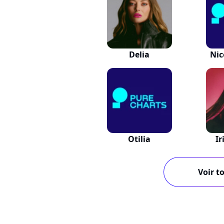
Delia
Nic
Otilia
Ir
Voir to