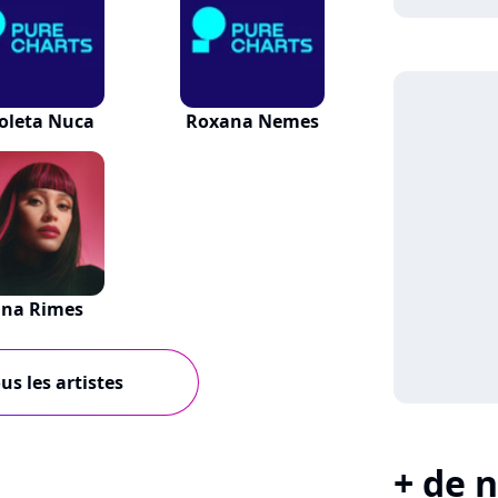
oleta Nuca
Roxana Nemes
ina Rimes
us les artistes
+ de n