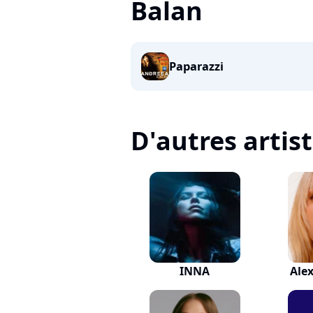
Balan
Paparazzi
D'autres artis
INNA
Ale