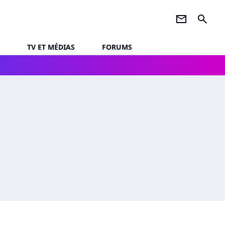
newsletter
search
TV ET MÉDIAS
FORUMS