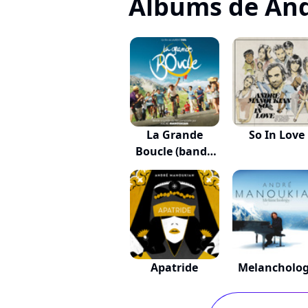
Albums de An
La Grande
So In Love
Boucle (bande
Origi...
Apatride
Melancholo