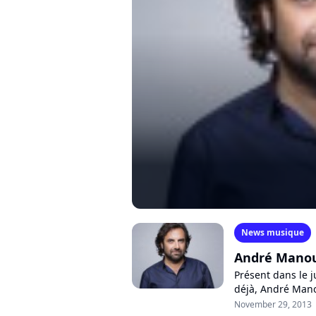
News musique
André Manou
Présent dans le j
déjà, André Mano
expérience dans l
November 29, 2013