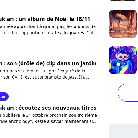
ian : un album de Noël le 18/11
 d'année approchant à grand pas, les albums de
 faire leur apparition chez les disquaires. Côté
dré...
: son (drôle de) clip dans un jardin
n'a pas seulement la ligne "ex-juré de la
 son CV ! Il est aussi pianiste de jazz. Il a
ns l'indifférence...
ter
ian : écoutez ses nouveaux titres
publiera le 31 octobre prochain son troisième
"Melanchology". Reste à savoir maintenant si
 sera plus...