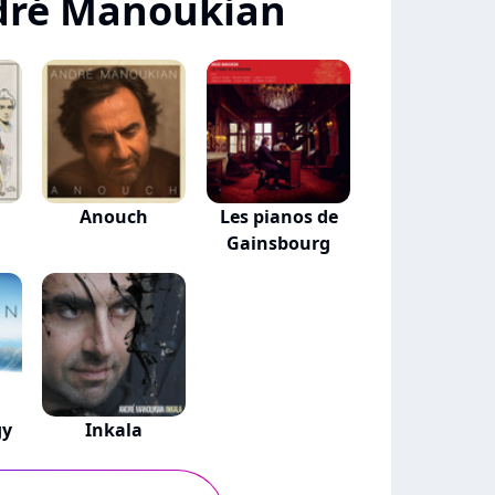
dré Manoukian
Anouch
Les pianos de
Gainsbourg
gy
Inkala