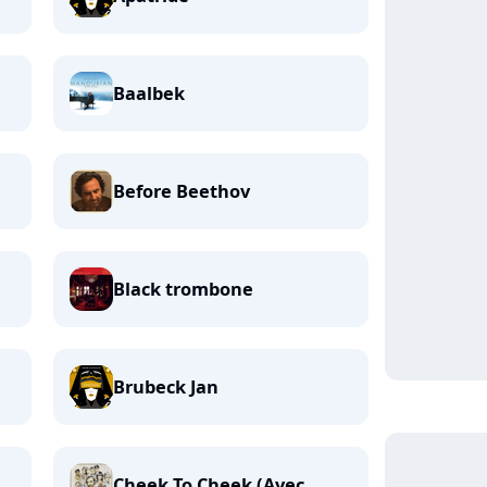
Baalbek
Before Beethov
Black trombone
Brubeck Jan
Cheek To Cheek (Avec...