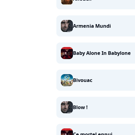
Armenia Mundi
Baby Alone In Babylone
Bivouac
Blow !
Ce mortel ennui