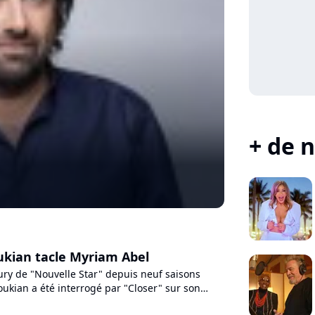
+ de n
kian tacle Myriam Abel
ury de "Nouvelle Star" depuis neuf saisons
ukian a été interrogé par "Closer" sur son
'émission. L'occasion...