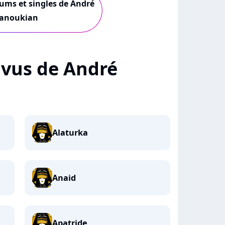
bums et singles de André
anoukian
+ vus de André
Alaturka
Anaid
Apatride