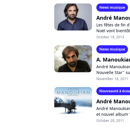
News musique
André Manouk
Les fêtes de fin
Noël vont bientôt
Français, c'est An
October 18, 2013
News musique
A. Manoukian 
André Manoukian 
Nouvelle Star" sur
d'ailleurs sorti da
November 18, 2011
Nouveauté à écou
André Manouk
André Manoukian 
et nouvel album 
son accueil public
October 20, 2011