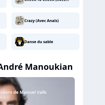
Crazy (Avec Anaïs)
Danse du sable
e André Manoukian
scours de Manuel Valls