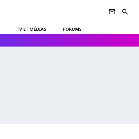
newsletter
search
TV ET MÉDIAS
FORUMS