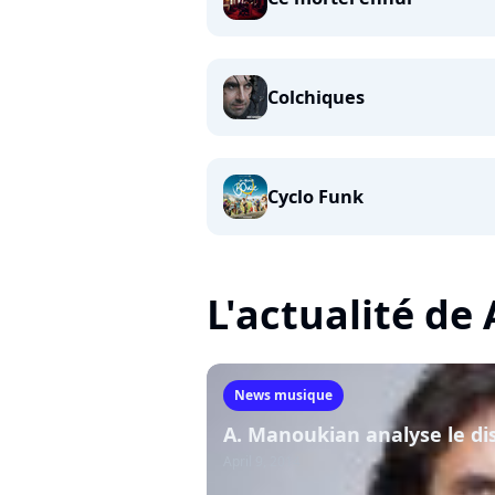
Colchiques
Cyclo Funk
L'actualité d
News musique
A. Manoukian analyse le di
April 9, 2014