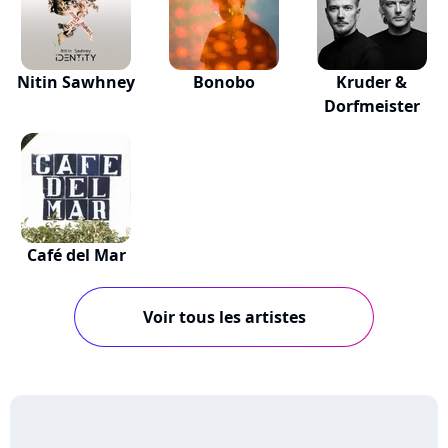
Nitin Sawhney
Bonobo
Kruder &
Dorfmeister
Café del Mar
Voir tous les artistes