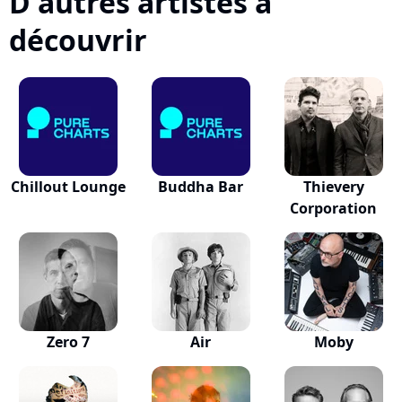
D'autres artistes à
découvrir
Chillout Lounge
Buddha Bar
Thievery
Corporation
Zero 7
Air
Moby