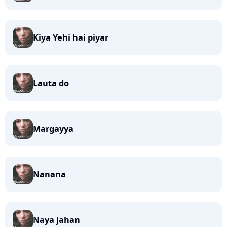
Kiya Yehi hai piyar
Lauta do
Margayya
Nanana
Naya jahan