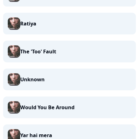
Ratiya
The 'Too' Fault
Unknown
Would You Be Around
Yar hai mera