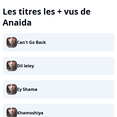
Les titres les + vus de
Anaida
Can't Go Back
Dil leley
Ey Shama
Khamoshiya