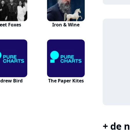
leet Foxes
Iron & Wine
drew Bird
The Paper Kites
+ de n