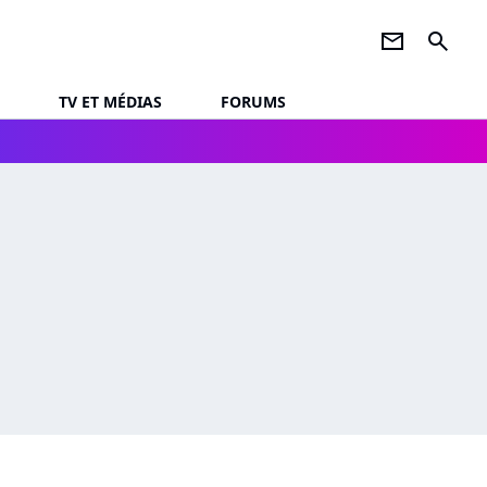
newsletter
search
TV ET MÉDIAS
FORUMS