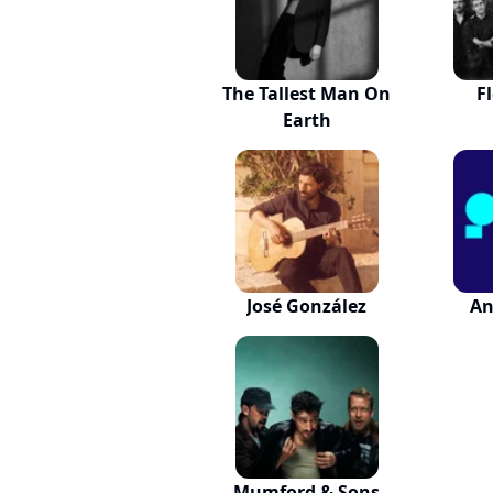
The Tallest Man On
F
Earth
José González
An
Mumford & Sons