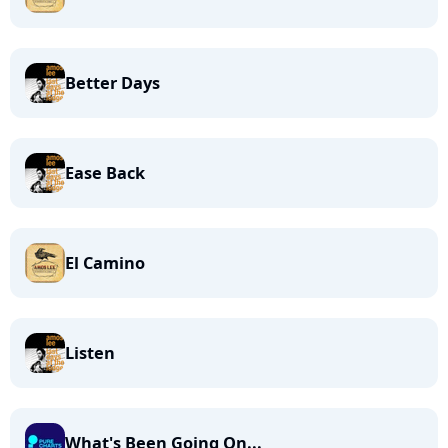
Better Days
Ease Back
El Camino
Listen
What's Been Going On...