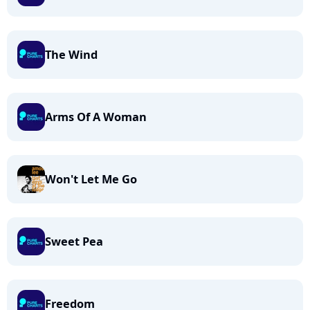
The Wind
Arms Of A Woman
Won't Let Me Go
Sweet Pea
Freedom