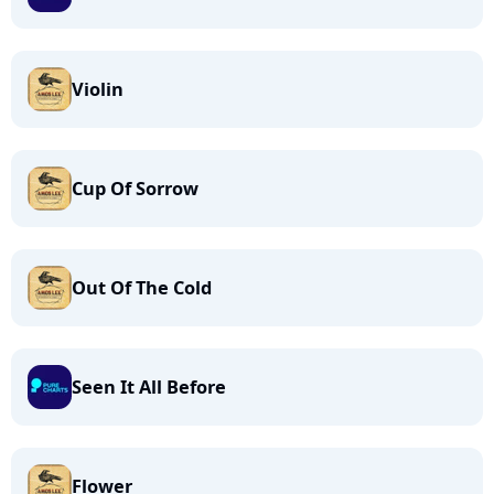
Violin
Cup Of Sorrow
Out Of The Cold
Seen It All Before
Flower