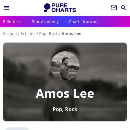
menu
newsletter
search
Billetterie
Star Academy
Charts français
Accueil
/
Artistes
/
Pop, Rock
/
Amos Lee
Amos Lee
Pop, Rock