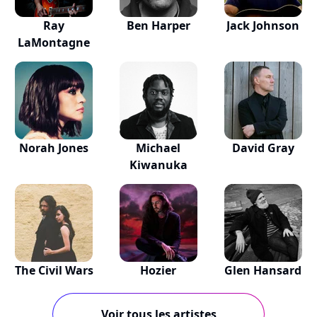
Ray
Ben Harper
Jack Johnson
LaMontagne
Norah Jones
Michael
David Gray
Kiwanuka
The Civil Wars
Hozier
Glen Hansard
Voir tous les artistes