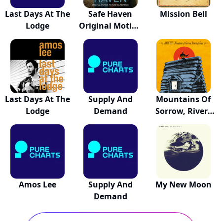
Last Days At The
Safe Haven
Mission Bell
Lodge
Original Motion
Pi...
Last Days At The
Supply And
Mountains Of
Lodge
Demand
Sorrow, Rivers
O...
Amos Lee
Supply And
My New Moon
Demand